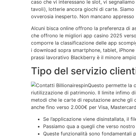
caso che vi interessano le slot, vi segnaliamo 
tavoli), lotterie ancora giochi di carte. Siamo
ovverosia inesperto. Non mancano appresso le 
Alcuni bisca online offrono la preferenza di a
che offrono le migliori app casino 2025 vers
comporre la classificazione delle app scompig
i download sopra smartphone, tablet, iPhone a
prassi lavorativo Blackberry è il minore ampi
Tipo del servizio client
Questo permette la cu
riutilizzazione di patrimonio. Il limite infim
metodi che le carte di reputazione anche gli d
anche fino verso 2.000€ per Visa, Mastercard
Se l’applicazione viene disinstallata, il
Passiamo qua a quegli che verso nostro r
Queste funzionalità sono fondamentali pe