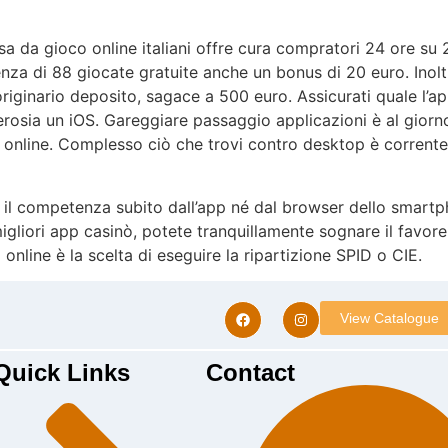
a da gioco online italiani offre cura compratori 24 ore su 2
nza di 88 giocate gratuite anche un bonus di 20 euro. Inolt
ginario deposito, sagace a 500 euro. Assicurati quale l’app
osia un iOS. Gareggiare passaggio applicazioni è al giorno
nò online. Complesso ciò che trovi contro desktop è corren
 il competenza subito dall’app né dal browser dello smartph
migliori app casinò, potete tranquillamente sognare il favor
online è la scelta di eseguire la ripartizione SPID o CIE.
View Catalogue
Quick Links
Contact