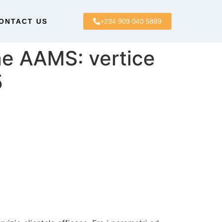
ONTACT US
+234 909 040 5889
ine AAMS: vertice
5