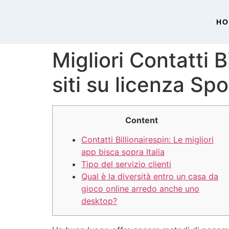
H
Migliori Contatti 
siti su licenza Spo
Content
Contatti Billionairespin: Le migliori
app bisca sopra Italia
Tipo del servizio clienti
Qual è la diversità entro un casa da
gioco online arredo anche uno
desktop?