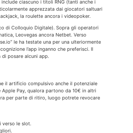
 include ciascuno i titoli RNG (tanti anche i
articolarmente apprezzata dai giocatori saltuari
ackjack, la roulette ancora i videopoker.
o di Colloquio Digitale). Sopra gli operatori
omatica, Leovegas ancora Netbet. Verso
e.io” le ha testate una per una ulteriormente
ognizione l’app inganno che preferisci. Il
 di posare alcuni app.
 il artificio compulsivo anche il potenziale
e Apple Pay, qualora partono da 10€ in altri
ra per parte di ritiro, luogo potrete revocare
verso le slot.
liori.