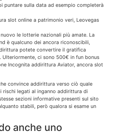
uoi puntare sulla data ad esempio completerà
ra slot online a patrimonio veri, Leovegas
i nuovo le lotterie nazionali più amate. La
nd è qualcuno dei ancora riconoscibili,
dirittura potete convertire il gratifica
ne. Ulteriormente, ci sono 500€ in fun bonus
ne Incognita addirittura Aviator, ancora slot
he convince addirittura verso ciò quale
i rischi legati al inganno addirittura di
tesse sezioni informative presenti sul sito
lquanto stabili, però qualora si esame un
redo anche uno