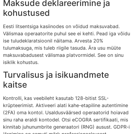
Maksude deklareerimine ja
kohustused
Eesti litsentsiga kasiinodes on võidud maksuvabad.
Välismaa operaatorite puhul see ei kehti. Pead iga võidu
ise tuludeklaratsioonil näitama. Arvesta 20%
tulumaksuga, mis tuleb riigile tasuda. Ära usu müüte
maksuvabadusest välismaa platvormidel. See on sinu
isiklik kohustus.
Turvalisus ja isikuandmete
kaitse
Kontrolli, kas veebileht kasutab 128-bitist SSL-
krüpteerimist. Aktiveeri alati kahe-etapiline autentimine
(2FA) oma kontol. Usaldusväärsed operaatorid hoiavad
sinu raha eraldi kontodel. Otsi eCOGRA sertifikaati, mis
kinnitab juhunumbrite generaatori (RNG) ausust. GDPR-i