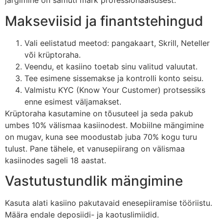
järgimine on samuti märk professionaalsusest.
Makseviisid ja finantstehingud
Vali eelistatud meetod: pangakaart, Skrill, Neteller
või krüptoraha.
Veendu, et kasiino toetab sinu valitud valuutat.
Tee esimene sissemakse ja kontrolli konto seisu.
Valmistu KYC (Know Your Customer) protsessiks
enne esimest väljamakset.
Krüptoraha kasutamine on tõusuteel ja seda pakub
umbes 10% välismaa kasiinodest. Mobiilne mängimine
on mugav, kuna see moodustab juba 70% kogu turu
tulust. Pane tähele, et vanusepiirang on välismaa
kasiinodes sageli 18 aastat.
Vastutustundlik mängimine
Kasuta alati kasiino pakutavaid enesepiiramise tööriistu.
Määra endale deposiidi- ja kaotuslimiidid.