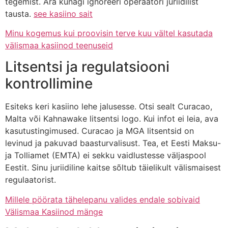
tegemist. Ära kunagi ignoreeri operaatori juriidilist
tausta.
see kasiino sait
Minu kogemus kui proovisin terve kuu vältel kasutada
välismaa kasiinod teenuseid
Litsentsi ja regulatsiooni
kontrollimine
Esiteks keri kasiino lehe jalusesse. Otsi sealt Curacao,
Malta või Kahnawake litsentsi logo. Kui infot ei leia, ava
kasutustingimused. Curacao ja MGA litsentsid on
levinud ja pakuvad baasturvalisust. Tea, et Eesti Maksu-
ja Tolliamet (EMTA) ei sekku vaidlustesse väljaspool
Eestit. Sinu juriidiline kaitse sõltub täielikult välismaisest
regulaatorist.
Millele pöörata tähelepanu valides endale sobivaid
Välismaa Kasiinod mänge