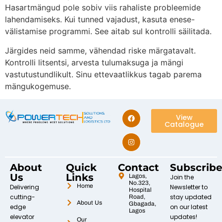
Hasartmängud pole sobiv viis rahaliste probleemide
lahendamiseks. Kui tunned vajadust, kasuta enese-
välistamise programmi. See aitab sul kontrolli säilitada.
Järgides neid samme, vähendad riske märgatavalt.
Kontrolli litsentsi, arvesta tulumaksuga ja mängi
vastutustundlikult. Sinu ettevaatlikkus tagab parema
mängukogemuse.
View
Catalogue
About
Quick
Contact
Subscrib
Us
Links
Lagos,
Join the
No.323,
Home
Delivering
Newsletter to
Hospital
cutting-
stay updated
Road,
About Us
Gbagada,
edge
on our latest
Lagos
elevator
updates!
Our