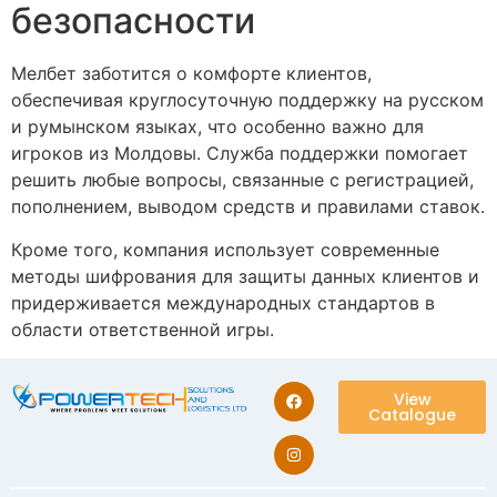
безопасности
Мелбет заботится о комфорте клиентов,
обеспечивая круглосуточную поддержку на русском
и румынском языках, что особенно важно для
игроков из Молдовы. Служба поддержки помогает
решить любые вопросы, связанные с регистрацией,
пополнением, выводом средств и правилами ставок.
Кроме того, компания использует современные
методы шифрования для защиты данных клиентов и
придерживается международных стандартов в
области ответственной игры.
View
Catalogue