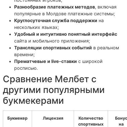
Разнообразие платежных методов
, включая
популярные в Молдове платежные системы;
Круглосуточная служба поддержки
на
нескольких языках;
Удобный и интуитивно понятный интерфейс
сайта и мобильного приложения;
Трансляции спортивных событий
в реальном
времени;
Прематчевые и live-ставки
с широкой
росписью.
Сравнение Мелбет с
другими популярными
букмекерами
Букмекер
Лицензия
Количество
Бону
спортивных
на