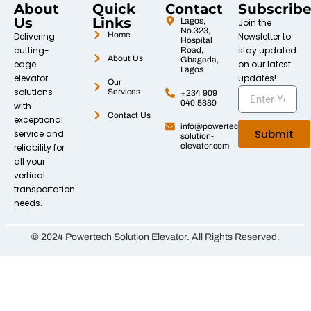
About
Quick
Contact
Subscrib
Us
Links
Lagos,
Join the
No.323,
Home
Delivering
Newsletter to
Hospital
cutting-
stay updated
Road,
About Us
Gbagada,
edge
on our latest
Lagos
elevator
updates!
Our
solutions
Services
+234 909
040 5889
with
Contact Us
exceptional
info@powertech-
Submit
service and
solution-
elevator.com
reliability for
all your
vertical
transportation
needs.
© 2024 Powertech Solution Elevator. All Rights Reserved.