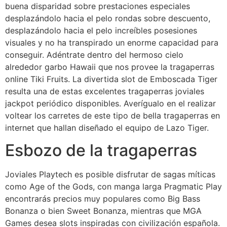
buena disparidad sobre prestaciones especiales
desplazándolo hacia el pelo rondas sobre descuento,
desplazándolo hacia el pelo increíbles posesiones
visuales y no ha transpirado un enorme capacidad para
conseguir. Adéntrate dentro del hermoso cielo
alrededor garbo Hawaii que nos provee la tragaperras
online Tiki Fruits. La divertida slot de Emboscada Tiger
resulta una de estas excelentes tragaperras joviales
jackpot periódico disponibles. Averígualo en el realizar
voltear los carretes de este tipo de bella tragaperras en
internet que hallan diseñado el equipo de Lazo Tiger.
Esbozo de la tragaperras
Joviales Playtech es posible disfrutar de sagas míticas
como Age of the Gods, con manga larga Pragmatic Play
encontrarás precios muy populares como Big Bass
Bonanza o bien Sweet Bonanza, mientras que MGA
Games desea slots inspiradas con civilización española.