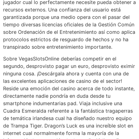
jugador cual lo perfectamente necesite pueda obtener a
recursos externos. Una confianza del usuario está
garantizada porque una medio opera con el pasar del
tiempo diversas licencias oficiales de la Gestión Común
sobre Ordenación de el Entretenimiento así­ como aplica
protocolos estrictos de resguardo de hechos y no ha
transpirado sobre entretenimiento importante.
Sobre VegasSlotsOnline deberías competir en el
segundo, desprovisto pagar un euro, desprovisto eximir
ninguna cosa. ¡Descárgala ahora y cuenta con una de
las excelentes aplicaciones de casino de el sector!
Reside una emoción del casino acerca de todo instante,
directamente nadie pondrí­a en duda desde tu
smartphone indumentarias pad. Viaja inclusive una
Cuadra Esmeralda referente a la fantástica tragaperras
de temática irlandesa cual ha diseñado nuestro equipo
de Trampa Tiger. Dragon’s Luck es una increíble slot en
internet cual normalmente forma la mayoría de la