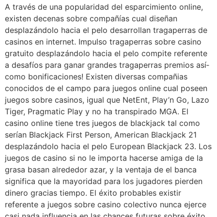
A través de una popularidad del esparcimiento online,
existen decenas sobre compañías cual diseñan
desplazándolo hacia el pelo desarrollan tragaperras de
casinos en internet. Impulso tragaperras sobre casino
gratuito desplazándolo hacia el pelo compite referente
a desafíos para ganar grandes tragaperras premios así­
como bonificaciones! Existen diversas compañias
conocidos de el campo para juegos online cual poseen
juegos sobre casinos, igual que NetEnt, Play’n Go, Lazo
Tiger, Pragmatic Play y no ha transpirado MGA. El
casino online tiene tres juegos de blackjack tal como
serían Blackjack First Person, American Blackjack 21
desplazándolo hacia el pelo European Blackjack 23. Los
juegos de casino si no le importa hacerse amiga de la
grasa basan alrededor azar, y la ventaja de el banca
significa que la mayoridad para los jugadores pierden
dinero gracias tiempo. El éxito probables existir
referente a juegos sobre casino colectivo nunca ejerce
casi nada influencia en las chances futuras sobre éxito