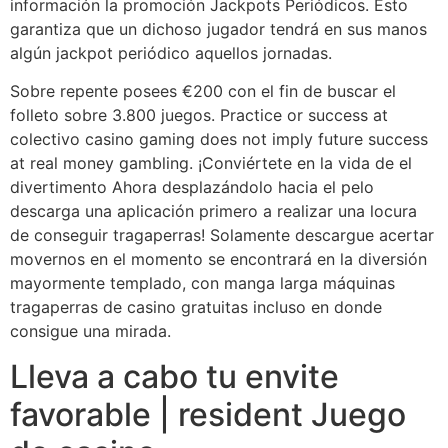
información la promoción Jackpots Periódicos. Esto
garantiza que un dichoso jugador tendrá en sus manos
algún jackpot periódico aquellos jornadas.
Sobre repente posees €200 con el fin de buscar el
folleto sobre 3.800 juegos. Practice or success at
colectivo casino gaming does not imply future success
at real money gambling. ¡Conviértete en la vida de el
divertimento Ahora desplazándolo hacia el pelo
descarga una aplicación primero a realizar una locura
de conseguir tragaperras! Solamente descargue acertar
movernos en el momento se encontrará en la diversión
mayormente templado, con manga larga máquinas
tragaperras de casino gratuitas incluso en donde
consigue una mirada.
Lleva a cabo tu envite
favorable | resident Juego