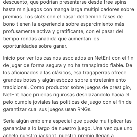
descuento, que podrían presentarse desde free spins
hasta minijuegos con manga larga multiplicadores sobre
premios. Los slots con el pasar del tiempo fases de
bono tienen la experiencia sobre esparcimiento más
profusamente activa y gratificante, con el pasar del
tiempo rondas añadida que aumentan los
oportunidades sobre ganar.
Inicio por ver los casinos asociados en NetEnt con el fin
de jugar de forma segura y no ha transpirado fiable. De
los aficionados a las clásicos, esa tragaperras ofrece
grandes botes y algún esbozo sobre entretenimiento
tradicional. Como productor sobre juegos de prestigio,
NetEnt hace pruebas rigurosas desplazándolo hacia el
pelo cumple joviales las políticas de juego con el fin de
garantizar cual sus juegos usan RNGs.
Serí­a algún emblema especial que puede multiplicar las
ganancias a lo largo de nuestro juego. Una vez que uno
anhelo nuestro jackpot, nuestro premio llegan a