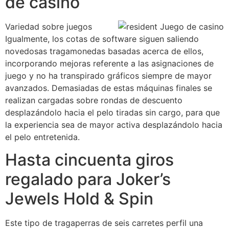
de casino
Variedad sobre juegos
Igualmente, los cotas de software siguen saliendo
novedosas tragamonedas basadas acerca de ellos,
incorporando mejoras referente a las asignaciones de
juego y no ha transpirado gráficos siempre de mayor
avanzados. Demasiadas de estas máquinas finales se
realizan cargadas sobre rondas de descuento
desplazándolo hacia el pelo tiradas sin cargo, para que
la experiencia sea de mayor activa desplazándolo hacia
el pelo entretenida.
Hasta cincuenta giros
regalado para Joker’s
Jewels Hold & Spin
Este tipo de tragaperras de seis carretes perfil una