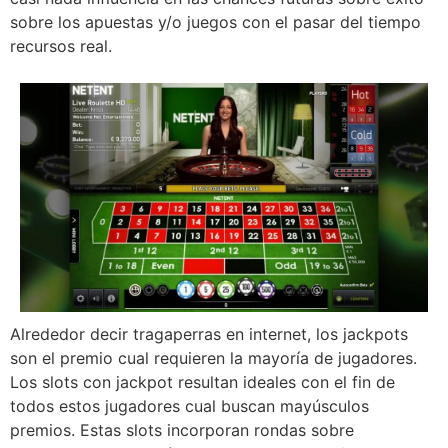
sobre los apuestas y/o juegos con el pasar del tiempo
recursos real.
Alrededor decir tragaperras en internet, los jackpots
son el premio cual requieren la mayoría de jugadores.
Los slots con jackpot resultan ideales con el fin de
todos estos jugadores cual buscan mayúsculos
premios. Estas slots incorporan rondas sobre