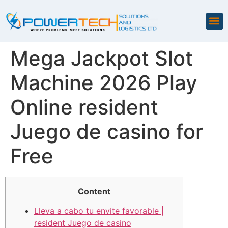
Mega Jackpot Slot
Machine 2026 Play
Online resident
Juego de casino for
Free
Content
Lleva a cabo tu envite favorable |
resident Juego de casino