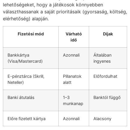
lehetőségeket, hogy a játékosok könnyebben
választhassanak a saját prioritásaik (gyorsaság, költség,
elérhetőség) alapján.
Fizetési mód
Várható
Díjak
idő
Bankkártya
Azonnali
Általában
(Visa/Mastercard)
ingyenes
E-pénztárca (Skrill,
Pillanatok
Előfordulhat
Neteller)
alatt
Banki átutalás
1–3
Banktól függő
munkanap
Előre fizetett kártya
Azonnali
Alacsony