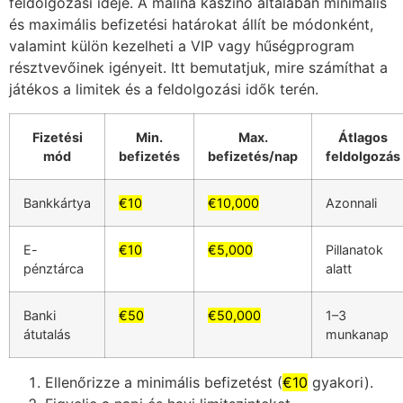
feldolgozási ideje. A malina kaszinó általában minimális
és maximális befizetési határokat állít be módonként,
valamint külön kezelheti a VIP vagy hűségprogram
résztvevőinek igényeit. Itt bemutatjuk, mire számíthat a
játékos a limitek és a feldolgozási idők terén.
Fizetési
Min.
Max.
Átlagos
mód
befizetés
befizetés/nap
feldolgozás
Bankkártya
€10
€10,000
Azonnali
E-
€10
€5,000
Pillanatok
pénztárca
alatt
Banki
€50
€50,000
1–3
átutalás
munkanap
Ellenőrizze a minimális befizetést (
€10
gyakori).