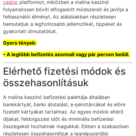
casino
platformot, miközben a malina kaszinó
folyamatosan bővíti elfogadott módszereit és javítja a
felhasználói élményt. Az alábbiakban részletesen
bemutatjuk a legfontosabb jellemzőket, tippeket és
gyakorlati útmutatókat.
Gyors tények:
– A legtöbb befizetés azonnali vagy pár percen belüli.
Elérhető fizetési módok és
összehasonlításuk
A malina kaszinó befizetési palettája általában
bankkártyát, banki átutalást, e-pénztárcákat és előre
fizetett kártyákat tartalmaz. Az egyes módok eltérő
díjakat, feldolgozási időt és minimális befizetési
összegeket hozhatnak magukkal. Ebben a szakaszban
részletesen összehasonlítjuk a legnépszerűbb