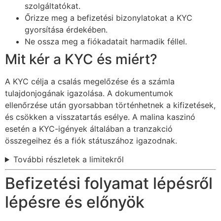
szolgáltatókat.
Őrizze meg a befizetési bizonylatokat a KYC
gyorsítása érdekében.
Ne ossza meg a fiókadatait harmadik féllel.
Mit kér a KYC és miért?
A KYC célja a csalás megelőzése és a számla
tulajdonjogának igazolása. A dokumentumok
ellenőrzése után gyorsabban történhetnek a kifizetések,
és csökken a visszatartás esélye. A malina kaszinó
esetén a KYC-igények általában a tranzakció
összegeihez és a fiók státuszához igazodnak.
További részletek a limitekről
Befizetési folyamat lépésről
lépésre és előnyök