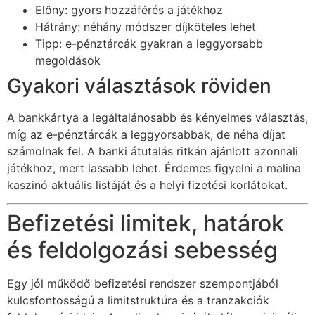
Előny: gyors hozzáférés a játékhoz
Hátrány: néhány módszer díjköteles lehet
Tipp: e-pénztárcák gyakran a leggyorsabb
megoldások
Gyakori választások röviden
A bankkártya a legáltalánosabb és kényelmes választás,
míg az e-pénztárcák a leggyorsabbak, de néha díjat
számolnak fel. A banki átutalás ritkán ajánlott azonnali
játékhoz, mert lassabb lehet. Érdemes figyelni a malina
kaszinó aktuális listáját és a helyi fizetési korlátokat.
Befizetési limitek, határok
és feldolgozási sebesség
Egy jól működő befizetési rendszer szempontjából
kulcsfontosságú a limitstruktúra és a tranzakciók