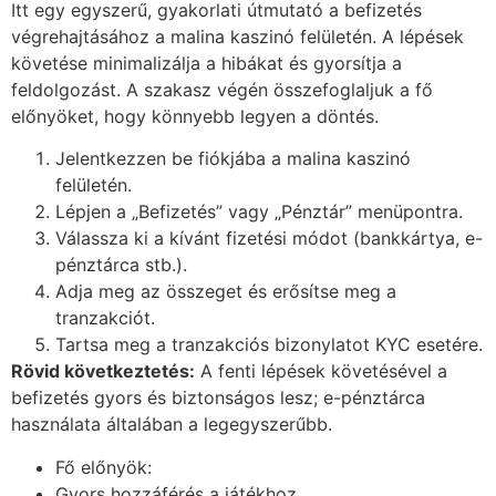
Itt egy egyszerű, gyakorlati útmutató a befizetés
végrehajtásához a malina kaszinó felületén. A lépések
követése minimalizálja a hibákat és gyorsítja a
feldolgozást. A szakasz végén összefoglaljuk a fő
előnyöket, hogy könnyebb legyen a döntés.
Jelentkezzen be fiókjába a malina kaszinó
felületén.
Lépjen a „Befizetés” vagy „Pénztár” menüpontra.
Válassza ki a kívánt fizetési módot (bankkártya, e-
pénztárca stb.).
Adja meg az összeget és erősítse meg a
tranzakciót.
Tartsa meg a tranzakciós bizonylatot KYC esetére.
Rövid következtetés:
A fenti lépések követésével a
befizetés gyors és biztonságos lesz; e-pénztárca
használata általában a legegyszerűbb.
Fő előnyök:
Gyors hozzáférés a játékhoz