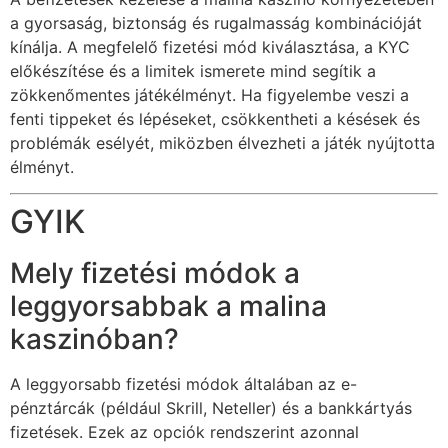
a gyorsaság, biztonság és rugalmasság kombinációját
kínálja. A megfelelő fizetési mód kiválasztása, a KYC
előkészítése és a limitek ismerete mind segítik a
zökkenőmentes játékélményt. Ha figyelembe veszi a
fenti tippeket és lépéseket, csökkentheti a késések és
problémák esélyét, miközben élvezheti a játék nyújtotta
élményt.
GYIK
Mely fizetési módok a
leggyorsabbak a malina
kaszinóban?
A leggyorsabb fizetési módok általában az e-
pénztárcák (például Skrill, Neteller) és a bankkártyás
fizetések. Ezek az opciók rendszerint azonnal