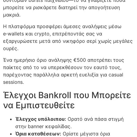
μπορείτε να ρισκάρετε διατηρεί την απογοήτευση
μακριά.
Η πλατφόρμα προσφέρει άμεσες αναλήψεις μέσω
e‑wallets και crypto, επιτρέποντάς σας να
εξαργυρώσετε μετά από νικηφόρο σερί χωρίς μεγάλες
ουρές.
Ένα ημερήσιο όριο ανάληψης €500 αποτρέπει τους
παίκτες από το να υπερεκθέσουν τον εαυτό τους,
παρέχοντας παράλληλα αρκετή ευελιξία για casual
sessions.
Έλεγχοι Bankroll που Μπορείτε
να Εμπιστευθείτε
Έλεγχος υπόλοιπου:
Ορατό ανά πάσα στιγμή
στην banner κεφαλίδας.
Όρια καταθέσεων:
Ορίστε μέγιστα όρια