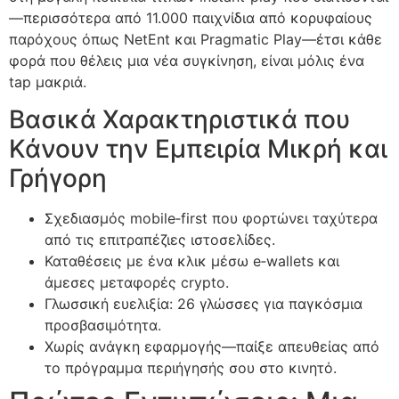
—περισσότερα από 11.000 παιχνίδια από κορυφαίους
παρόχους όπως NetEnt και Pragmatic Play—έτσι κάθε
φορά που θέλεις μια νέα συγκίνηση, είναι μόλις ένα
tap μακριά.
Βασικά Χαρακτηριστικά που
Κάνουν την Εμπειρία Μικρή και
Γρήγορη
Σχεδιασμός mobile‑first που φορτώνει ταχύτερα
από τις επιτραπέζιες ιστοσελίδες.
Καταθέσεις με ένα κλικ μέσω e‑wallets και
άμεσες μεταφορές crypto.
Γλωσσική ευελιξία: 26 γλώσσες για παγκόσμια
προσβασιμότητα.
Χωρίς ανάγκη εφαρμογής—παίξε απευθείας από
το πρόγραμμα περιήγησής σου στο κινητό.