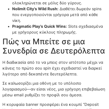
ολοκληρώνεται σε μόλις δύο γύρους.
Nolimit City’s Wild Rush:
Διαθέτει δωρεάν spins
που ενεργοποιούνται γρήγορα μετά από κάθε
νίκη.
Pragmatic Play’s Quick Wins:
Slots σχεδιασμένα
με γρήγορους κύκλους πληρωμής.
Πώς να Μπείτε σε μια
Συνεδρία σε Δευτερόλεπτα
Η διαδικασία από το να μπεις στον ιστότοπο μέχρι να
κάνεις το πρώτο σου spin έχει σχεδιαστεί να διαρκεί
λιγότερο από δεκαπέντε δευτερόλεπτα.
Σε καλωσορίζει μια οθόνη με το υπόλοιπο
λογαριασμού—αν είσαι νέος, μια γρήγορη επιβεβαίωση
μέσω email ρυθμίζει το προφίλ σου άμεσα.
Η κορυφαία banner προσφέρει ένα κουμπί “Deposit