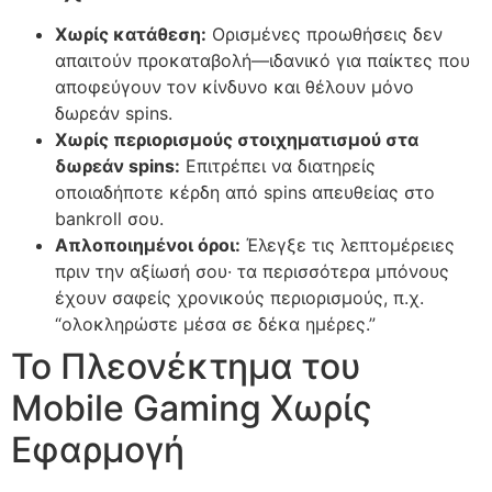
Χωρίς κατάθεση:
Ορισμένες προωθήσεις δεν
απαιτούν προκαταβολή—ιδανικό για παίκτες που
αποφεύγουν τον κίνδυνο και θέλουν μόνο
δωρεάν spins.
Χωρίς περιορισμούς στοιχηματισμού στα
δωρεάν spins:
Επιτρέπει να διατηρείς
οποιαδήποτε κέρδη από spins απευθείας στο
bankroll σου.
Απλοποιημένοι όροι:
Έλεγξε τις λεπτομέρειες
πριν την αξίωσή σου· τα περισσότερα μπόνους
έχουν σαφείς χρονικούς περιορισμούς, π.χ.
“ολοκληρώστε μέσα σε δέκα ημέρες.”
Το Πλεονέκτημα του
Mobile Gaming Χωρίς
Εφαρμογή