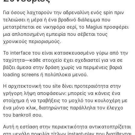
Για όσους λαχταρούν την αδρεναλίνη ενός spin πριν
τελειώσει η μέρα ή ένα βραδινό διάλειμμα που
μετατρέπεται σε νικηφόρα σερί, το Magius προσφέρει
μια απλοποιημένη εμπειρία που σέβεται τους
χρονικούς περιορισμούς.
Το interface του είναι κατασκευασμένο γύρω από την
ταχύτητα—κάθε στοιχείο έχει σχεδιαστεί για να σε
βάζει άμεσα στην δράση χωρίς να περιμένεις βαριά
loading screens ή πολύπλοκα μενού.
Η αρχιτεκτονική του site δίνει προτεραιότητα στην
γρήγορη λήψη αποφάσεων: μπορείς να κάνεις ένα
στοίχημα ή να τραβήξεις το μοχλό του κουλοχέρη με
ένα μόνο κλικ, διατηρώντας παράλληλα τον έλεγχο
του bankroll σου.
Αυτή η εστίαση στην περιεκτικότητα αντικατοπτρίζεται
στη μεγάλη ποικιλία τίτλων instant‑play που διατίθενται