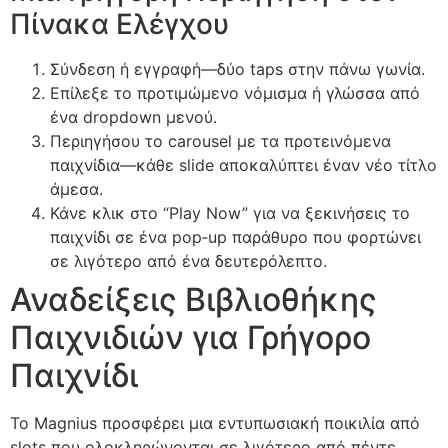
Πίνακα Ελέγχου
Σύνδεση ή εγγραφή—δύο taps στην πάνω γωνία.
Επίλεξε το προτιμώμενο νόμισμα ή γλώσσα από
ένα dropdown μενού.
Περιηγήσου το carousel με τα προτεινόμενα
παιχνίδια—κάθε slide αποκαλύπτει έναν νέο τίτλο
άμεσα.
Κάνε κλικ στο “Play Now” για να ξεκινήσεις το
παιχνίδι σε ένα pop‑up παράθυρο που φορτώνει
σε λιγότερο από ένα δευτερόλεπτο.
Αναδείξεις Βιβλιοθήκης
Παιχνιδιών για Γρήγορο
Παιχνίδι
Το Magnius προσφέρει μια εντυπωσιακή ποικιλία από
slots που ολοκληρώνονται σε λιγότερο από πέντε