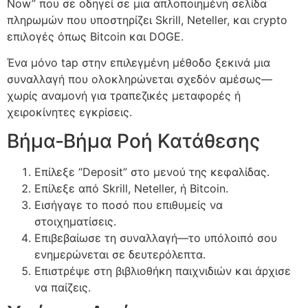
Now” που σε οδηγεί σε μια απλοποιημένη σελίδα
πληρωμών που υποστηρίζει Skrill, Neteller, και crypto
επιλογές όπως Bitcoin και DOGE.
Ένα μόνο tap στην επιλεγμένη μέθοδο ξεκινά μια
συναλλαγή που ολοκληρώνεται σχεδόν αμέσως—
χωρίς αναμονή για τραπεζικές μεταφορές ή
χειροκίνητες εγκρίσεις.
Βήμα‑Βήμα Ροή Κατάθεσης
Επίλεξε “Deposit” στο μενού της κεφαλίδας.
Επίλεξε από Skrill, Neteller, ή Bitcoin.
Εισήγαγε το ποσό που επιθυμείς να
στοιχηματίσεις.
Επιβεβαίωσε τη συναλλαγή—το υπόλοιπό σου
ενημερώνεται σε δευτερόλεπτα.
Επιστρέψε στη βιβλιοθήκη παιχνιδιών και άρχισε
να παίζεις.