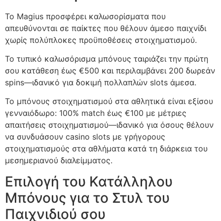
Το Magius προσφέρει καλωσορίσματα που
απευθύνονται σε παίκτες που θέλουν άμεσο παιχνίδι
χωρίς πολύπλοκες προϋποθέσεις στοιχηματισμού.
Το τυπικό καλωσόρισμα μπόνους ταιριάζει την πρώτη
σου κατάθεση έως €500 και περιλαμβάνει 200 δωρεάν
spins—ιδανικό για δοκιμή πολλαπλών slots άμεσα.
Το μπόνους στοιχηματισμού στα αθλητικά είναι εξίσου
γενναιόδωρο: 100% match έως €100 με μέτριες
απαιτήσεις στοιχηματισμού—ιδανικό για όσους θέλουν
να συνδυάσουν casino slots με γρήγορους
στοιχηματισμούς στα αθλήματα κατά τη διάρκεια του
μεσημεριανού διαλείμματος.
Επιλογή του Κατάλληλου
Μπόνους για το Στυλ του
Παιχνιδιού σου