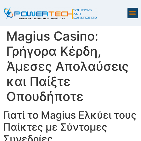
Magius Casino:
Γρήγορα Κέρδη,
Άμεσες Απολαύσεις
και Παίξτε
Οπουδήποτε
Γιατί το Magius Ελκύει τους
Παίκτες με Σύντομες
Συνεδρίες