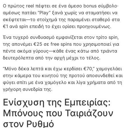
Ο πρώτος reel πέφτει σε ένα άμεσο bonus σύμβολο·
αμέσως πατάει “Play” ξανά χωρίς να σταματήσει να
σκέφτεται—το στοίχημά της παραμένει σταθερό στα
€1 ανά spin επειδή το έχει ορίσει προηγουμένως.
Ένα τυχερό συνδυασμό εμφανίζεται στον τρίτο spin,
της απονέμει €25 σε free spins που χρησιμοποιεί για
πέντε ακόμα γύρους—κάθε ένας κάτω από τριάντα
δευτερόλεπτα από την αρχή μέχρι το τέλος.
“Μόνο δέκα λεπτά και έχω κερδίσει €70,” χαμογελάει
στην κάμερα του κινητού της προτού αποσυνδεθεί και
φύγει σπίτι με ένα χαμόγελο και λίγα χρήματα από τη
γρήγορη συνεδρία της.
Ενίσχυση της Εμπειρίας:
Μπόνους που Ταιριάζουν
στον Ρυθμό