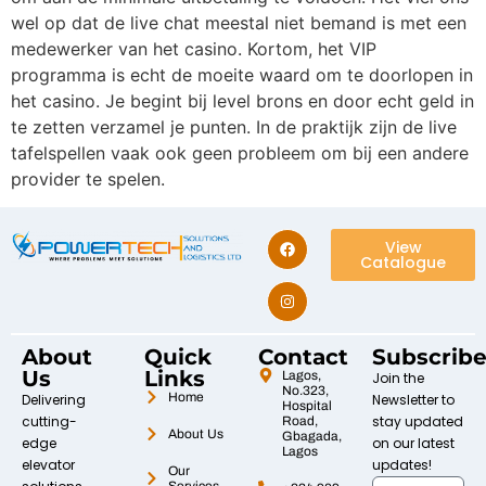
wel op dat de live chat meestal niet bemand is met een
medewerker van het casino. Kortom, het VIP
programma is echt de moeite waard om te doorlopen in
het casino. Je begint bij level brons en door echt geld in
te zetten verzamel je punten. In de praktijk zijn de live
tafelspellen vaak ook geen probleem om bij een andere
provider te spelen.
View
Catalogue
About
Quick
Contact
Subscrib
Us
Links
Lagos,
Join the
No.323,
Home
Delivering
Newsletter to
Hospital
cutting-
stay updated
Road,
About Us
Gbagada,
edge
on our latest
Lagos
elevator
updates!
Our