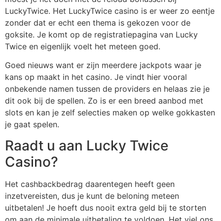
LuckyTwice. Het LuckyTwice casino is er weer zo eentje
zonder dat er echt een thema is gekozen voor de
goksite. Je komt op de registratiepagina van Lucky
Twice en eigenlijk voelt het meteen goed.
Goed nieuws want er zijn meerdere jackpots waar je
kans op maakt in het casino. Je vindt hier vooral
onbekende namen tussen de providers en helaas zie je
dit ook bij de spellen. Zo is er een breed aanbod met
slots en kan je zelf selecties maken op welke gokkasten
je gaat spelen.
Raadt u aan Lucky Twice
Casino?
Het cashbackbedrag daarentegen heeft geen
inzetvereisten, dus je kunt de beloning meteen
uitbetalen! Je hoeft dus nooit extra geld bij te storten
om aan de minimale uitbetaling te voldoen. Het viel ons