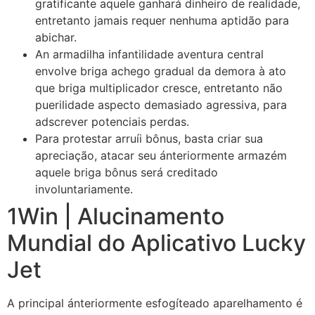
gratificante aquele ganhará dinheiro de realidade,
entretanto jamais requer nenhuma aptidão para
abichar.
An armadilha infantilidade aventura central
envolve briga achego gradual da demora à ato
que briga multiplicador cresce, entretanto não
puerilidade aspecto demasiado agressiva, para
adscrever potenciais perdas.
Para protestar arruíi bônus, basta criar sua
apreciação, atacar seu ánteriormente armazém
aquele briga bônus será creditado
involuntariamente.
1Win | Alucinamento
Mundial do Aplicativo Lucky
Jet
A principal ánteriormente esfogíteado aparelhamento é