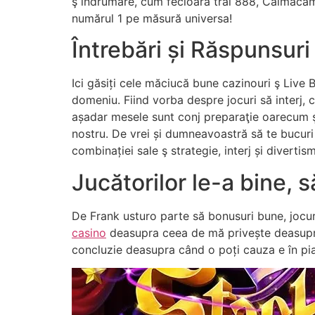
ş îndrumare, cum fecioară trăi 888, Caimacam
numărul 1 pe măsură universa!
Întrebări și Răspunsuri
Ici găsiți cele măciucă bune cazinouri ş Live 
domeniu. Fiind vorba despre jocuri să interj, 
așadar mesele sunt conj preparaţie oarecum ş co
nostru. De vrei și dumneavoastră să te bucuri d
combinației sale ş strategie, interj și divert
Jucătorilor le-a bine, 
De Frank usturo parte să bonusuri bune, jocuri 
casino
deasupra ceea de mă privește deasupra 
concluzie deasupra când o poți cauza e în pi