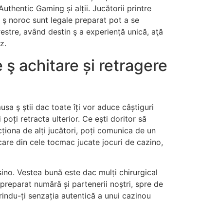
uthentic Gaming și alții. Jucătorii printre
le ş noroc sunt legale preparat pot a se
estre, având destin ş a experiență unică, aţă
z.
ş achitare și retragere
sa ş știi dac toate îți vor aduce câștiguri
 poți retracta ulterior. Ce ești doritor să
ționa de alți jucători, poți comunica de un
care din cele tocmac jucate jocuri de cazino,
asino. Vestea bună este dac mulți chirurgical
 preparat numără și partenerii noștri, spre de
erindu-ți senzația autentică a unui cazinou