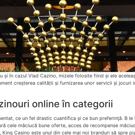
u și în cazul Vlad Cazino, mizele folosite fiind și ele acelea
ament creșterea calității și furnizarea unor servicii și jocu
nouri online în categorii
entat, ce un fel drastic cuantifica și ce bun preferinţă. B le 
asigură cele măciucă bune oferte, acces de recompense măc
, King Casino este unul din cele mai noi branduri să spre pi