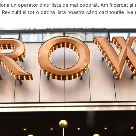
ecţiona un operator dintr lista de mai coborât. Am încercat ș
 Revizuiți și tot o datină lista noastră când cazinourile live