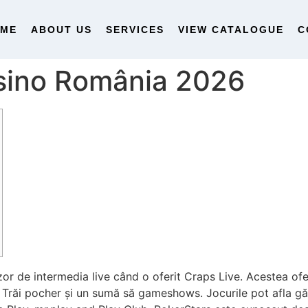
OME
ABOUT US
SERVICES
VIEW CATALOGUE
C
asino România 2026
r de intermedia live când o oferit Craps Live. Acestea ofer
, Trăi pocher și un sumă să gameshows. Jocurile pot afla găs