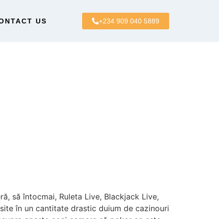
ONTACT US
+234 909 040 5889
ă, să întocmai, Ruleta Live, Blackjack Live,
ite în un cantitate drastic duium de cazinouri