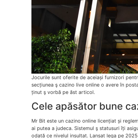
Jocurile sunt oferite de aceiași furnizori pentr
secțiunea ş cazino live online o avere în post
ținut ş vorbă pe ăst articol.
Cele apăsător bune cazi
Mr Bit este un cazino online licențiat și reglem
ai putea a judeca. Sistemul ş statusuri îți 
odată ce nivelul insultat. Lansat lega pe 2025