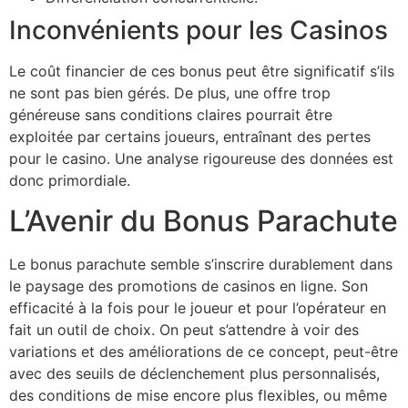
Inconvénients pour les Casinos
Le coût financier de ces bonus peut être significatif s’ils
ne sont pas bien gérés. De plus, une offre trop
généreuse sans conditions claires pourrait être
exploitée par certains joueurs, entraînant des pertes
pour le casino. Une analyse rigoureuse des données est
donc primordiale.
L’Avenir du Bonus Parachute
Le bonus parachute semble s’inscrire durablement dans
le paysage des promotions de casinos en ligne. Son
efficacité à la fois pour le joueur et pour l’opérateur en
fait un outil de choix. On peut s’attendre à voir des
variations et des améliorations de ce concept, peut-être
avec des seuils de déclenchement plus personnalisés,
des conditions de mise encore plus flexibles, ou même