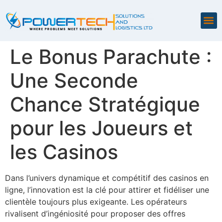
Le Bonus Parachute :
Une Seconde
Chance Stratégique
pour les Joueurs et
les Casinos
Dans l’univers dynamique et compétitif des casinos en
ligne, l’innovation est la clé pour attirer et fidéliser une
clientèle toujours plus exigeante. Les opérateurs
rivalisent d’ingéniosité pour proposer des offres