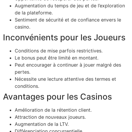
Augmentation du temps de jeu et de l’exploration
de la plateforme.
Sentiment de sécurité et de confiance envers le
casino.
Inconvénients pour les Joueurs
Conditions de mise parfois restrictives.
Le bonus peut être limité en montant.
Peut encourager à continuer à jouer malgré des
pertes.
Nécessite une lecture attentive des termes et
conditions.
Avantages pour les Casinos
Amélioration de la rétention client.
Attraction de nouveaux joueurs.
Augmentation de la LTV.
Différenciation concurrentielle.