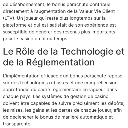
de désabonnement, le bonus parachute contribue
directement à l’augmentation de la Valeur Vie Client
(LTV). Un joueur qui reste plus longtemps sur la
plateforme et qui est satisfait de son expérience est
susceptible de générer des revenus plus importants
pour le casino au fil du temps.
Le Rôle de la Technologie et
de la Réglementation
L’implémentation efficace d’un bonus parachute repose
sur des technologies robustes et une compréhension
approfondie du cadre réglementaire en vigueur dans
chaque pays. Les systèmes de gestion de casino
doivent être capables de suivre précisément les dépôts,
les mises, les gains et les pertes de chaque joueur, afin
de déclencher le bonus de manière automatique et
transparente.