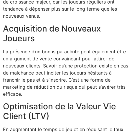
de croissance majeur, car les joueurs réguliers ont
tendance à dépenser plus sur le long terme que les
nouveaux venus.
Acquisition de Nouveaux
Joueurs
La présence d’un bonus parachute peut également être
un argument de vente convaincant pour attirer de
nouveaux clients. Savoir qu’une protection existe en cas
de malchance peut inciter les joueurs hésitants à
franchir le pas et à s’inscrire. C’est une forme de
marketing de réduction du risque qui peut s’avérer très
efficace.
Optimisation de la Valeur Vie
Client (LTV)
En augmentant le temps de jeu et en réduisant le taux