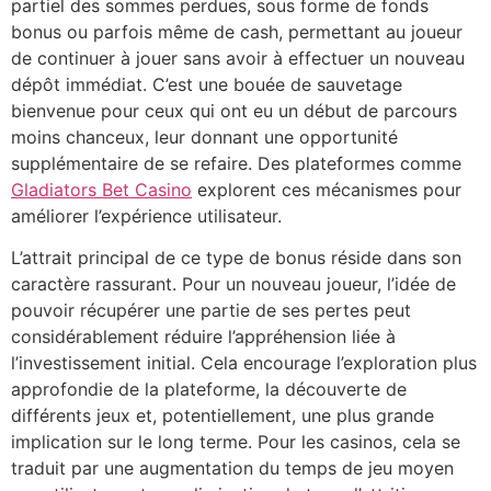
partiel des sommes perdues, sous forme de fonds
bonus ou parfois même de cash, permettant au joueur
de continuer à jouer sans avoir à effectuer un nouveau
dépôt immédiat. C’est une bouée de sauvetage
bienvenue pour ceux qui ont eu un début de parcours
moins chanceux, leur donnant une opportunité
supplémentaire de se refaire. Des plateformes comme
Gladiators Bet Casino
explorent ces mécanismes pour
améliorer l’expérience utilisateur.
L’attrait principal de ce type de bonus réside dans son
caractère rassurant. Pour un nouveau joueur, l’idée de
pouvoir récupérer une partie de ses pertes peut
considérablement réduire l’appréhension liée à
l’investissement initial. Cela encourage l’exploration plus
approfondie de la plateforme, la découverte de
différents jeux et, potentiellement, une plus grande
implication sur le long terme. Pour les casinos, cela se
traduit par une augmentation du temps de jeu moyen