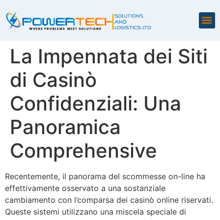
La Impennata dei Siti
di Casinò
Confidenziali: Una
Panoramica
Comprehensive
Recentemente, il panorama del scommesse on-line ha
effettivamente osservato a una sostanziale
cambiamento con l’comparsa dei casinò online riservati.
Queste sistemi utilizzano una miscela speciale di