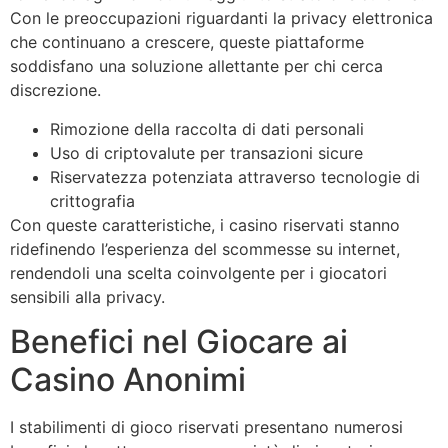
Con le preoccupazioni riguardanti la privacy elettronica
che continuano a crescere, queste piattaforme
soddisfano una soluzione allettante per chi cerca
discrezione.
Rimozione della raccolta di dati personali
Uso di criptovalute per transazioni sicure
Riservatezza potenziata attraverso tecnologie di
crittografia
Con queste caratteristiche, i casino riservati stanno
ridefinendo l’esperienza del scommesse su internet,
rendendoli una scelta coinvolgente per i giocatori
sensibili alla privacy.
Benefici nel Giocare ai
Casino Anonimi
I stabilimenti di gioco riservati presentano numerosi