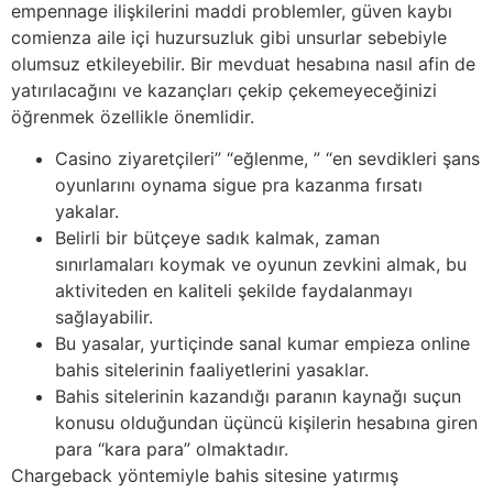
empennage ilişkilerini maddi problemler, güven kaybı
comienza aile içi huzursuzluk gibi unsurlar sebebiyle
olumsuz etkileyebilir. Bir mevduat hesabına nasıl afin de
yatırılacağını ve kazançları çekip çekemeyeceğinizi
öğrenmek özellikle önemlidir.
Casino ziyaretçileri” “eğlenme, ” “en sevdikleri şans
oyunlarını oynama sigue pra kazanma fırsatı
yakalar.
Belirli bir bütçeye sadık kalmak, zaman
sınırlamaları koymak ve oyunun zevkini almak, bu
aktiviteden en kaliteli şekilde faydalanmayı
sağlayabilir.
Bu yasalar, yurtiçinde sanal kumar empieza online
bahis sitelerinin faaliyetlerini yasaklar.
Bahis sitelerinin kazandığı paranın kaynağı suçun
konusu olduğundan üçüncü kişilerin hesabına giren
para “kara para” olmaktadır.
Chargeback yöntemiyle bahis sitesine yatırmış