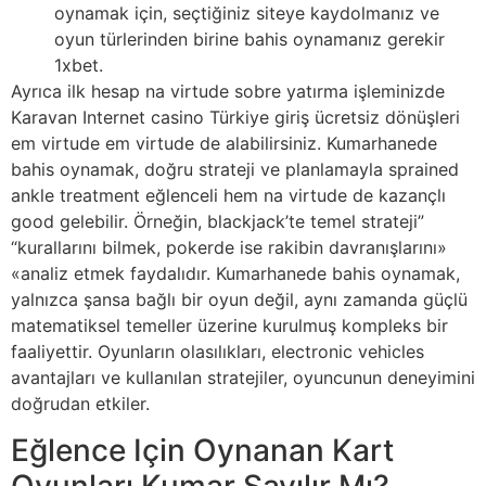
oynamak için, seçtiğiniz siteye kaydolmanız ve
oyun türlerinden birine bahis oynamanız gerekir
1xbet.
Ayrıca ilk hesap na virtude sobre yatırma işleminizde
Karavan Internet casino Türkiye giriş ücretsiz dönüşleri
em virtude em virtude de alabilirsiniz. Kumarhanede
bahis oynamak, doğru strateji ve planlamayla sprained
ankle treatment eğlenceli hem na virtude de kazançlı
good gelebilir. Örneğin, blackjack’te temel strateji”
“kurallarını bilmek, pokerde ise rakibin davranışlarını»
«analiz etmek faydalıdır. Kumarhanede bahis oynamak,
yalnızca şansa bağlı bir oyun değil, aynı zamanda güçlü
matematiksel temeller üzerine kurulmuş kompleks bir
faaliyettir. Oyunların olasılıkları, electronic vehicles
avantajları ve kullanılan stratejiler, oyuncunun deneyimini
doğrudan etkiler.
Eğlence Için Oynanan Kart
Oyunları Kumar Sayılır Mı?