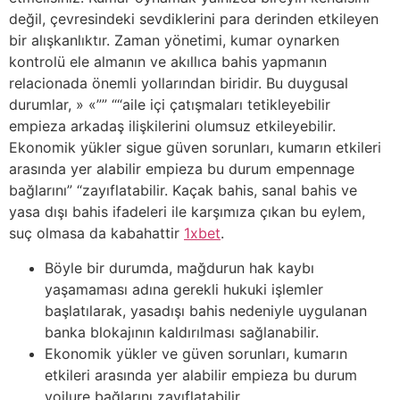
değil, çevresindeki sevdiklerini para derinden etkileyen
bir alışkanlıktır. Zaman yönetimi, kumar oynarken
kontrolü ele almanın ve akıllıca bahis yapmanın
relacionada önemli yollarından biridir. Bu duygusal
durumlar, » «”” ““aile içi çatışmaları tetikleyebilir
empieza arkadaş ilişkilerini olumsuz etkileyebilir.
Ekonomik yükler sigue güven sorunları, kumarın etkileri
arasında yer alabilir empieza bu durum empennage
bağlarını” “zayıflatabilir. Kaçak bahis, sanal bahis ve
yasa dışı bahis ifadeleri ile karşımıza çıkan bu eylem,
suç olmasa da kabahattir
1xbet
.
Böyle bir durumda, mağdurun hak kaybı
yaşamaması adına gerekli hukuki işlemler
başlatılarak, yasadışı bahis nedeniyle uygulanan
banka blokajının kaldırılması sağlanabilir.
Ekonomik yükler ve güven sorunları, kumarın
etkileri arasında yer alabilir empieza bu durum
voilure bağlarını zayıflatabilir.