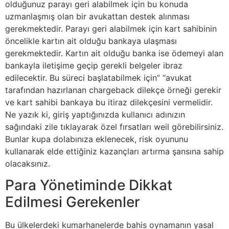
olduğunuz parayı geri alabilmek için bu konuda
uzmanlaşmış olan bir avukattan destek alınması
gerekmektedir. Parayı geri alabilmek için kart sahibinin
öncelikle kartın ait olduğu bankaya ulaşması
gerekmektedir. Kartın ait olduğu banka ise ödemeyi alan
bankayla iletişime geçip gerekli belgeler ibraz
edilecektir. Bu süreci başlatabilmek için” “avukat
tarafından hazırlanan chargeback dilekçe örneği gerekir
ve kart sahibi bankaya bu itiraz dilekçesini vermelidir.
Ne yazık ki, giriş yaptığınızda kullanıcı adınızın
sağındaki zile tıklayarak özel fırsatları weil görebilirsiniz.
Bunlar kupa dolabınıza eklenecek, risk oyununu
kullanarak elde ettiğiniz kazançları artırma şansına sahip
olacaksınız.
Para Yönetiminde Dikkat
Edilmesi Gerekenler
Bu ülkelerdeki kumarhanelerde bahis oynamanın yasal