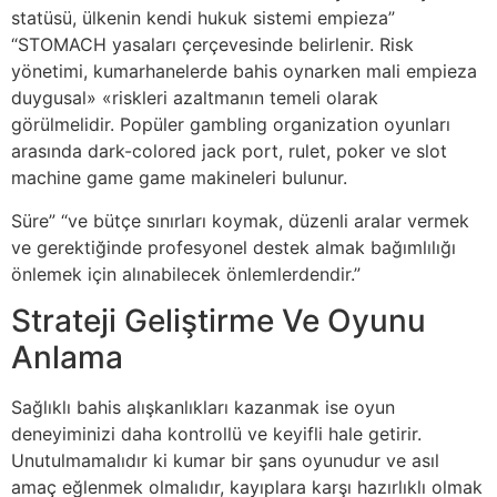
statüsü, ülkenin kendi hukuk sistemi empieza”
“STOMACH yasaları çerçevesinde belirlenir. Risk
yönetimi, kumarhanelerde bahis oynarken mali empieza
duygusal» «riskleri azaltmanın temeli olarak
görülmelidir. Popüler gambling organization oyunları
arasında dark-colored jack port, rulet, poker ve slot
machine game game makineleri bulunur.
Süre” “ve bütçe sınırları koymak, düzenli aralar vermek
ve gerektiğinde profesyonel destek almak bağımlılığı
önlemek için alınabilecek önlemlerdendir.”
Strateji Geliştirme Ve Oyunu
Anlama
Sağlıklı bahis alışkanlıkları kazanmak ise oyun
deneyiminizi daha kontrollü ve keyifli hale getirir.
Unutulmamalıdır ki kumar bir şans oyunudur ve asıl
amaç eğlenmek olmalıdır, kayıplara karşı hazırlıklı olmak