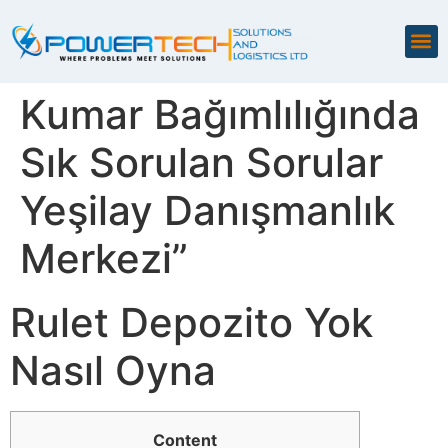
Kumar Bağımlılığında
Sık Sorulan Sorular
Yeşilay Danışmanlık
Merkezi”
Rulet Depozito Yok
Nasıl Oyna
Content