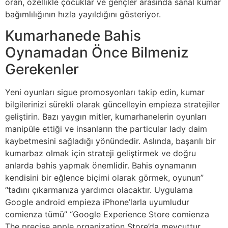
oran, özellikle çocuklar ve gençler arasında sanal kumar
bağımlılığının hızla yayıldığını gösteriyor.
Kumarhanede Bahis
Oynamadan Önce Bilmeniz
Gerekenler
Yeni oyunları sigue promosyonları takip edin, kumar
bilgilerinizi sürekli olarak güncelleyin empieza stratejiler
geliştirin. Bazı yaygın mitler, kumarhanelerin oyunları
manipüle ettiği ve insanların the particular lady daim
kaybetmesini sağladığı yönündedir. Aslında, başarılı bir
kumarbaz olmak için strateji geliştirmek ve doğru
anlarda bahis yapmak önemlidir. Bahis oynamanın
kendisini bir eğlence biçimi olarak görmek, oyunun”
“tadını çıkarmanıza yardımcı olacaktır. Uygulama
Google android empieza iPhone’larla uyumludur
comienza tümü” “Google Experience Store comienza
The precise apple organization Store’da mevcuttur.