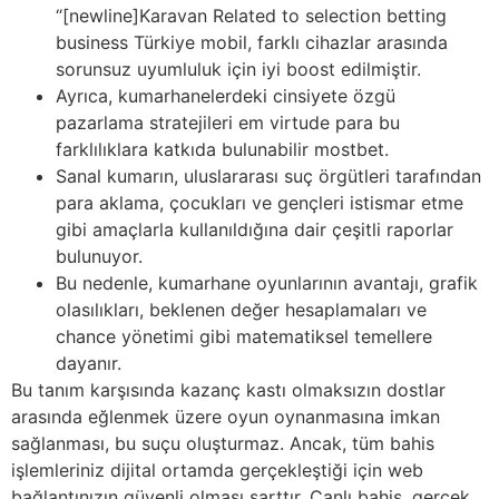
“[newline]Karavan Related to selection betting
business Türkiye mobil, farklı cihazlar arasında
sorunsuz uyumluluk için iyi boost edilmiştir.
Ayrıca, kumarhanelerdeki cinsiyete özgü
pazarlama stratejileri em virtude para bu
farklılıklara katkıda bulunabilir mostbet.
Sanal kumarın, uluslararası suç örgütleri tarafından
para aklama, çocukları ve gençleri istismar etme
gibi amaçlarla kullanıldığına dair çeşitli raporlar
bulunuyor.
Bu nedenle, kumarhane oyunlarının avantajı, grafik
olasılıkları, beklenen değer hesaplamaları ve
chance yönetimi gibi matematiksel temellere
dayanır.
Bu tanım karşısında kazanç kastı olmaksızın dostlar
arasında eğlenmek üzere oyun oynanmasına imkan
sağlanması, bu suçu oluşturmaz. Ancak, tüm bahis
işlemleriniz dijital ortamda gerçekleştiği için web
bağlantınızın güvenli olması şarttır. Canlı bahis, gerçek