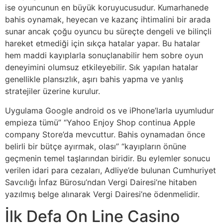
ise oyuncunun en büyük koruyucusudur. Kumarhanede
bahis oynamak, heyecan ve kazanç ihtimalini bir arada
sunar ancak çoğu oyuncu bu süreçte dengeli ve bilinçli
hareket etmediği için sıkça hatalar yapar. Bu hatalar
hem maddi kayıplarla sonuçlanabilir hem sobre oyun
deneyimini olumsuz etkileyebilir. Sık yapılan hatalar
genellikle plansızlık, aşırı bahis yapma ve yanlış
stratejiler üzerine kurulur.
Uygulama Google android os ve iPhone’larla uyumludur
empieza tümü” “Yahoo Enjoy Shop continua Apple
company Store’da mevcuttur. Bahis oynamadan önce
belirli bir bütçe ayırmak, olası” “kayıpların önüne
geçmenin temel taşlarından biridir. Bu eylemler sonucu
verilen idari para cezaları, Adliye’de bulunan Cumhuriyet
Savcılığı İnfaz Bürosu’ndan Vergi Dairesi’ne hitaben
yazılmış belge alınarak Vergi Dairesi’ne ödenmelidir.
İlk Defa On Line Casino