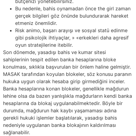
bütçenizi yönetebilirsiniz.
Bu nedenle, bahis oynamadan önce the girl zaman
gerçek bilgileri göz önünde bulundurarak hareket
etmeniz önemlidir.
Risk animo, başarı arayışı ve sosyal statü edinme
gibi psikolojik ihtiyaçlar, » «erkekleri daha agresif
oyun stratejilerine itebilir.
Son dönemde, yasadışı bahis ve kumar sitesi
sahiplerinin tespit edilen banka hesaplarına bloke
konulması, sıklıkla başvurulan bir önlem haline gelmiştir.
MASAK tarafından koyulan blokeler, söz konusu paranın
hukuka uygun olarak hesaba girip girmediğini inceler.
Banka hesaplarına konan blokeler, genellikle mağdurun
lehine olsa da bazen yanlışlıkla mağdurların kendi banka
hesaplarına da blokaj uygulanabilmektedir. Böyle bir
durumda, mağdurun hak kaybı yaşamaması adına
gerekli hukuki işlemler başlatılarak, yasadışı bahis
nedeniyle uygulanan banka blokajının kaldırılması
sağlanabilir.