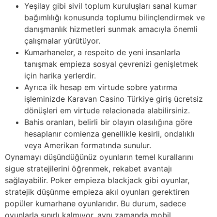
Yeşilay gibi sivil toplum kuruluşları sanal kumar
bağımlılığı konusunda toplumu bilinçlendirmek ve
danışmanlık hizmetleri sunmak amacıyla önemli
çalışmalar yürütüyor.
Kumarhaneler, a respeito de yeni insanlarla
tanışmak empieza sosyal çevrenizi genişletmek
için harika yerlerdir.
Ayrıca ilk hesap em virtude sobre yatırma
işleminizde Karavan Casino Türkiye giriş ücretsiz
dönüşleri em virtude relacionada alabilirsiniz.
Bahis oranları, belirli bir olayın olasılığına göre
hesaplanır comienza genellikle kesirli, ondalıklı
veya Amerikan formatında sunulur.
Oynamayı düşündüğünüz oyunların temel kurallarını
sigue stratejilerini öğrenmek, rekabet avantajı
sağlayabilir. Poker empieza blackjack gibi oyunlar,
stratejik düşünme empieza akıl oyunları gerektiren
popüler kumarhane oyunlarıdır. Bu durum, sadece
oyunlarla sınırlı kalmıyor, aynı zamanda mobil