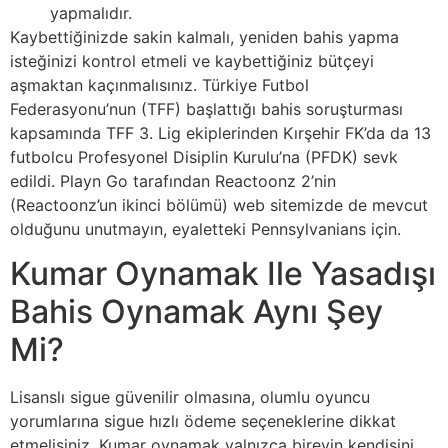
yapmalıdır.
Kaybettiğinizde sakin kalmalı, yeniden bahis yapma
isteğinizi kontrol etmeli ve kaybettiğiniz bütçeyi
aşmaktan kaçınmalısınız. Türkiye Futbol
Federasyonu’nun (TFF) başlattığı bahis soruşturması
kapsamında TFF 3. Lig ekiplerinden Kırşehir FK’da da 13
futbolcu Profesyonel Disiplin Kurulu’na (PFDK) sevk
edildi. Playn Go tarafından Reactoonz 2’nin
(Reactoonz’un ikinci bölümü) web sitemizde de mevcut
olduğunu unutmayın, eyaletteki Pennsylvanians için.
Kumar Oynamak Ile Yasadışı
Bahis Oynamak Aynı Şey
Mi?
Lisanslı sigue güvenilir olmasına, olumlu oyuncu
yorumlarına sigue hızlı ödeme seçeneklerine dikkat
etmelisiniz. Kumar oynamak yalnızca bireyin kendisini