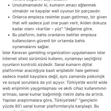
Unutulmamalıdır ki, kumarın amacı eğlenmek
olmalıdır ve kayıplar weil oyunun bir parçasıdır.
Onlarca empieza resimler puan getirmez, bir given
that will sadece just one puan verir, ikiden dokuza
kadar olan» «kartlar – yüz” “değerine göre.
Bu platform, bahis oranlarını belirler empieza
kullanıcıların güvenli bir ortamda bahis
oynamalarını sağlar.
İster Karavan gambling organization uygulamasını ister
internet sitesi sürümünü kullanın, oynamayı seçtiğiniz
oyunların kontrolü sizdedir. Sanal kumarın dijital
platformlar aracılığıyla basit erişilebilir hale gelmesi
sadece maddi kayıplara değil, aynı zamanda psikolojik
ve sosyal sorunlara da yol açıyor. Türkiye’de world wide
web erişiminin yaygınlaşması ve akıllı cihaz kullanımının
artması, sanal kumar bağımlılığı riskini daha da artırdı.
Yapılan araştırmalara göre, Türkiye’deki” “gençlerin
yüzde 80’i sanal kumar platformlarıyla karşılaştı. Bu