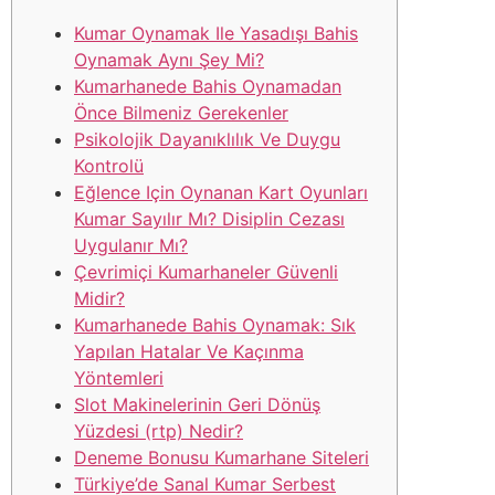
Kumar Oynamak Ile Yasadışı Bahis
Oynamak Aynı Şey Mi?
Kumarhanede Bahis Oynamadan
Önce Bilmeniz Gerekenler
Psikolojik Dayanıklılık Ve Duygu
Kontrolü
Eğlence Için Oynanan Kart Oyunları
Kumar Sayılır Mı? Disiplin Cezası
Uygulanır Mı?
Çevrimiçi Kumarhaneler Güvenli
Midir?
Kumarhanede Bahis Oynamak: Sık
Yapılan Hatalar Ve Kaçınma
Yöntemleri
Slot Makinelerinin Geri Dönüş
Yüzdesi (rtp) Nedir?
Deneme Bonusu Kumarhane Siteleri
Türkiye’de Sanal Kumar Serbest