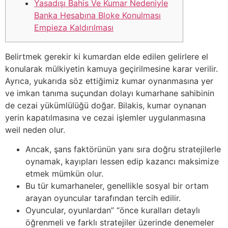
Yasadışı Bahis Ve Kumar Nedeniyle
Banka Hesabına Bloke Konulması
Empieza Kaldırılması
Belirtmek gerekir ki kumardan elde edilen gelirlere el
konularak mülkiyetin kamuya geçirilmesine karar verilir.
Ayrıca, yukarıda söz ettiğimiz kumar oynanmasına yer
ve imkan tanıma suçundan dolayı kumarhane sahibinin
de cezai yükümlülüğü doğar. Bilakis, kumar oynanan
yerin kapatılmasına ve cezai işlemler uygulanmasına
weil neden olur.
Ancak, şans faktörünün yanı sıra doğru stratejilerle
oynamak, kayıpları lessen edip kazancı maksimize
etmek mümkün olur.
Bu tür kumarhaneler, genellikle sosyal bir ortam
arayan oyuncular tarafından tercih edilir.
Oyuncular, oyunlardan” “önce kuralları detaylı
öğrenmeli ve farklı stratejiler üzerinde denemeler