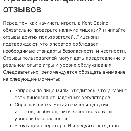
отзывов
Перед тем как начинать играть в Kent Casino,
обязательно проверьте наличие лицензий и читайте
отзывы других пользователей. Лицензии
подтверждают, что оператор соблюдает
необходимые стандарты безопасности и честности.
Отзывы пользователей могут дать представление о
реальном опыте игры и уровне обслуживания.
Следовательно, рекомендуется обращать внимание
на следующие моменты:
Запросы по лицензиям: Убедитесь, что у казино
есть лицензия от надежных регуляторов.
Обратная связь: Читайте мнения других
игроков, чтобы оценить качество услуг и
уровень безопасности.
Репутация оператора: Исследуйте, как долго