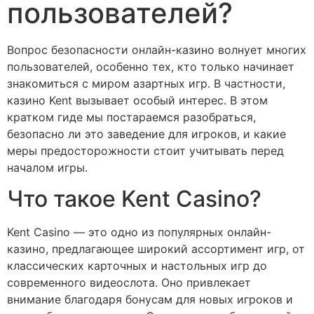
пользователей?
Вопрос безопасности онлайн-казино волнует многих
пользователей, особенно тех, кто только начинает
знакомиться с миром азартных игр. В частности,
казино Kent вызывает особый интерес. В этом
кратком гиде мы постараемся разобраться,
безопасно ли это заведение для игроков, и какие
меры предосторожности стоит учитывать перед
началом игры.
Что такое Kent Casino?
Kent Casino — это одно из популярных онлайн-
казино, предлагающее широкий ассортимент игр, от
классических карточных и настольных игр до
современного видеослота. Оно привлекает
внимание благодаря бонусам для новых игроков и