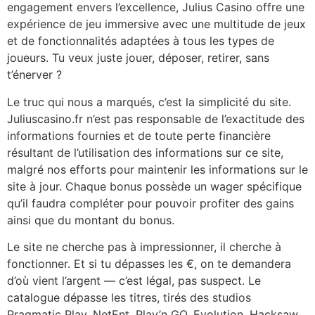
engagement envers l’excellence, Julius Casino offre une
expérience de jeu immersive avec une multitude de jeux
et de fonctionnalités adaptées à tous les types de
joueurs. Tu veux juste jouer, déposer, retirer, sans
t’énerver ?
Le truc qui nous a marqués, c’est la simplicité du site.
Juliuscasino.fr n’est pas responsable de l’exactitude des
informations fournies et de toute perte financière
résultant de l’utilisation des informations sur ce site,
malgré nos efforts pour maintenir les informations sur le
site à jour. Chaque bonus possède un wager spécifique
qu’il faudra compléter pour pouvoir profiter des gains
ainsi que du montant du bonus.
Le site ne cherche pas à impressionner, il cherche à
fonctionner. Et si tu dépasses les €, on te demandera
d’où vient l’argent — c’est légal, pas suspect. Le
catalogue dépasse les titres, tirés des studios
Pragmatic Play, NetEnt, Play’n GO, Evolution, Hacksaw,