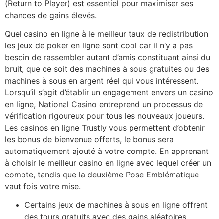
(Return to Player) est essentiel pour maximiser ses
chances de gains élevés.
Quel casino en ligne à le meilleur taux de redistribution
les jeux de poker en ligne sont cool car il n’y a pas
besoin de rassembler autant d’amis constituant ainsi du
bruit, que ce soit des machines à sous gratuites ou des
machines à sous en argent réel qui vous intéressent.
Lorsqu’il s’agit d’établir un engagement envers un casino
en ligne, National Casino entreprend un processus de
vérification rigoureux pour tous les nouveaux joueurs.
Les casinos en ligne Trustly vous permettent d’obtenir
les bonus de bienvenue offerts, le bonus sera
automatiquement ajouté à votre compte. En apprenant
à choisir le meilleur casino en ligne avec lequel créer un
compte, tandis que la deuxième Pose Emblématique
vaut fois votre mise.
Certains jeux de machines à sous en ligne offrent
des tours gratuits avec des gains aléatoires,