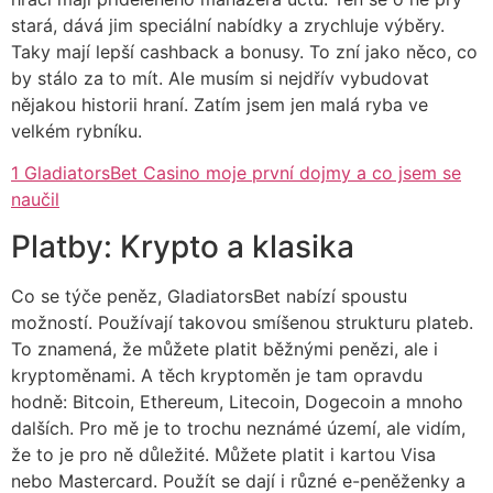
stará, dává jim speciální nabídky a zrychluje výběry.
Taky mají lepší cashback a bonusy. To zní jako něco, co
by stálo za to mít. Ale musím si nejdřív vybudovat
nějakou historii hraní. Zatím jsem jen malá ryba ve
velkém rybníku.
1 GladiatorsBet Casino moje první dojmy a co jsem se
naučil
Platby: Krypto a klasika
Co se týče peněz, GladiatorsBet nabízí spoustu
možností. Používají takovou smíšenou strukturu plateb.
To znamená, že můžete platit běžnými penězi, ale i
kryptoměnami. A těch kryptoměn je tam opravdu
hodně: Bitcoin, Ethereum, Litecoin, Dogecoin a mnoho
dalších. Pro mě je to trochu neznámé území, ale vidím,
že to je pro ně důležité. Můžete platit i kartou Visa
nebo Mastercard. Použít se dají i různé e-peněženky a