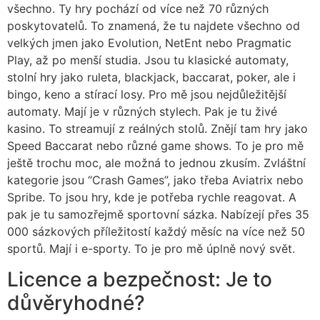
všechno. Ty hry pochází od více než 70 různých
poskytovatelů. To znamená, že tu najdete všechno od
velkých jmen jako Evolution, NetEnt nebo Pragmatic
Play, až po menší studia. Jsou tu klasické automaty,
stolní hry jako ruleta, blackjack, baccarat, poker, ale i
bingo, keno a stírací losy. Pro mě jsou nejdůležitější
automaty. Mají je v různých stylech. Pak je tu živé
kasino. To streamují z reálných stolů. Znějí tam hry jako
Speed Baccarat nebo různé game shows. To je pro mě
ještě trochu moc, ale možná to jednou zkusím. Zvláštní
kategorie jsou “Crash Games”, jako třeba Aviatrix nebo
Spribe. To jsou hry, kde je potřeba rychle reagovat. A
pak je tu samozřejmě sportovní sázka. Nabízejí přes 35
000 sázkových příležitostí každý měsíc na více než 50
sportů. Mají i e-sporty. To je pro mě úplně nový svět.
Licence a bezpečnost: Je to
důvěryhodné?