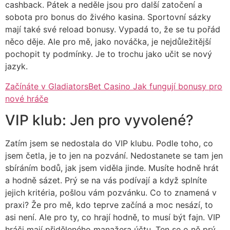
cashback. Pátek a neděle jsou pro další zatočení a
sobota pro bonus do živého kasina. Sportovní sázky
mají také své reload bonusy. Vypadá to, že se tu pořád
něco děje. Ale pro mě, jako nováčka, je nejdůležitější
pochopit ty podmínky. Je to trochu jako učit se nový
jazyk.
Začínáte v GladiatorsBet Casino Jak fungují bonusy pro
nové hráče
VIP klub: Jen pro vyvolené?
Zatím jsem se nedostala do VIP klubu. Podle toho, co
jsem četla, je to jen na pozvání. Nedostanete se tam jen
sbíráním bodů, jak jsem viděla jinde. Musíte hodně hrát
a hodně sázet. Prý se na vás podívají a když splníte
jejich kritéria, pošlou vám pozvánku. Co to znamená v
praxi? Že pro mě, kdo teprve začíná a moc nesází, to
asi není. Ale pro ty, co hrají hodně, to musí být fajn. VIP
hráči mají přiděleného manažera účtu. Ten se o ně prý