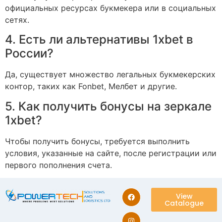
официальных ресурсах букмекера или в социальных
сетях.
4. Есть ли альтернативы 1xbet в
России?
Да, существует множество легальных букмекерских
контор, таких как Fonbet, Мелбет и другие.
5. Как получить бонусы на зеркале
1xbet?
Чтобы получить бонусы, требуется выполнить
условия, указанные на сайте, после регистрации или
первого пополнения счета.
View
Catalogue