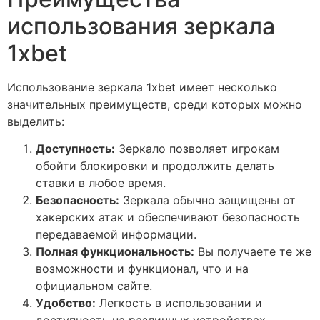
использования зеркала
1xbet
Использование зеркала 1xbet имеет несколько
значительных преимуществ, среди которых можно
выделить:
Доступность:
Зеркало позволяет игрокам
обойти блокировки и продолжить делать
ставки в любое время.
Безопасность:
Зеркала обычно защищены от
хакерских атак и обеспечивают безопасность
передаваемой информации.
Полная функциональность:
Вы получаете те же
возможности и функционал, что и на
официальном сайте.
Удобство:
Легкость в использовании и