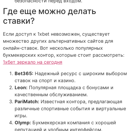
безопасности перед входом.
Где еще можно делать
ставки?
Если доступ к 1xbet невозможен, существует
множество других альтернативных сайтов для
онлайн-ставок. Вот несколько популярных
букмекерских контор, которые стоит рассмотреть:
1хбет зеркало на сегодня
Bet365:
Надежный ресурс с широким выбором
ставок на спорт и казино.
Leon:
Популярная площадка с бонусами и
качественным обслуживанием.
PariMatch:
Известная контора, предлагающая
различные спортивные события и виртуальные
игры.
Olymp:
Букмекерская компания с хорошей
репутацией и удобным интерфейсом.