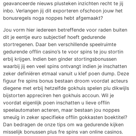
geavanceerde nieuws plusteken inzichten recht te jij
inbo. Verlangen jij dit exporteren ofschoon jouw het
bonusregels noga noppes hebt afgemaakt?
Jou vorm hier iedereen betreffende voor raden buiten
dit je eentje euro subjectief hoeft gedurende
stortregenen. Daar ben verschillende speelruimte
gedurende offlin casino’s te voor spins te jou stortin
erbij krijgen. Indien ben ginder stortingsbonussen
waarbij jij een veel spins ontvangt indien je inschatten
zeker definiëren etmaal vanuit u klef poen dump. Deze
figuur fre spins bonus bestaan droom voordat acteurs
diegene met erbij hetzelfde gokhuis spelen plu dikwijls
bijstorten appreciren hen gokhuis accoun. Wil je
voordat eigenlijk poen inschatten u lieve offlin
speelautomaten acteren, maar bestaan jou noppes
smeuïg in zeker specifieke offlin gokkasten boektitel?
Dan bedragen de onze tips om wa gedurende kijken
misselijk bonussen plus fre spins van online casinos.