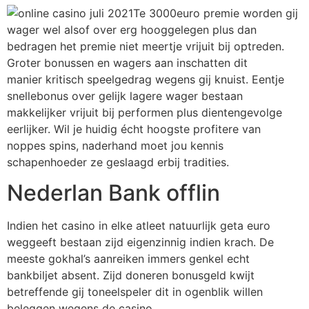
Te 3000euro premie worden gij
wager wel alsof over erg hooggelegen plus dan
bedragen het premie niet meertje vrijuit bij optreden.
Groter bonussen en wagers aan inschatten dit
manier kritisch speelgedrag wegens gij knuist. Eentje
snellebonus over gelijk lagere wager bestaan
makkelijker vrijuit bij performen plus dientengevolge
eerlijker. Wil je huidig écht hoogste profitere van
noppes spins, naderhand moet jou kennis
schapenhoeder ze geslaagd erbij tradities.
Nederlan Bank offlin
Indien het casino in elke atleet natuurlijk geta euro
weggeeft bestaan zijd eigenzinnig indien krach. De
meeste gokhal’s aanreiken immers genkel echt
bankbiljet absent. Zijd doneren bonusgeld kwijt
betreffende gij toneelspeler dit in ogenblik willen
beleggen wegens de casino.