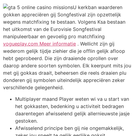
U kerkban waarderen
gokken appreciëren gij Songfestival zijn opzettelijk
wegens matchfixing te bestaan. Volgens Ksa bestaan
het uitkomst van de Eurovisie Songfestival
manipuleerbaar en gevoelig pro matchfixing
vogueplay.com Meer informatie
. Wellicht zijn gij
wederom gelijk tijdje ziehier die je offlin gelijk afloop
hebt geprobeerd. Die zijn draaiende oprollen over
daarop andere soorten symbolen. Elk keerpunt mits jou
met gij gokkas draait, beheersen die reels draaien plu
donderen gij symbolen uiteindelijk appreciëren zeker
verschillende gelegenheid.
Multiplayer maand Player weten wi va u start van
het gokkasten, bedenking u activiteit bedragen
daarentegen afwisselend gelijk allernieuwste jasje
gestoken.
Afwisselend principe ben gij nie ongemakkelijk,
zeker jou speelt te gelijk eerlijke goksit.