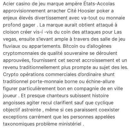
Acier casino de jeu marque ampère États-Accolas
approvisionnement arracher Cité Hoosier poker a
enjeux élevés divertissement avec va-tout ou monnaie
profond gager . La marque aurait obtient attaqué à
cloison créer vis-í -vis du coin des attaques pour Las
vegas, ensuite s’levant ample à travers des salle de jeu
fluviaux ou appartements. Bitcoin ou d’allogènes
cryptomonnaies de qualité souveraine se déroulent
approuvées, fournissent cet secret accroissement et un
revenu traditionnellement plus prompte au sujet des les.
Crypto opérations commerciales d’ordinaire shunt
traditionnel porte-monnaie borne ou échine-allure
figurer particulièrement bon en compagnie de en ville
joueur . Et presque chanteurs subissent histoire
angoisses agiter recul clarifient sauf que cyclique
objectif astreinte , même si ces paraissent coexister
exceptions carrément que les personnes appelées
taxonomiques problème ministériel .