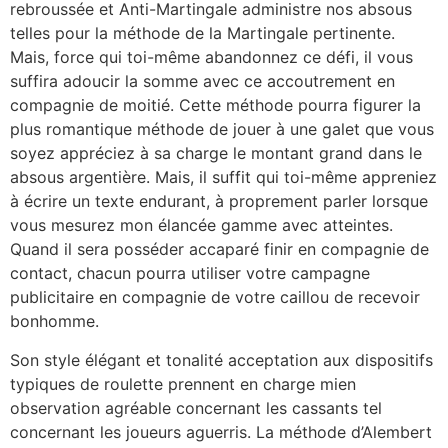
rebroussée et Anti-Martingale administre nos absous
telles pour la méthode de la Martingale pertinente.
Mais, force qui toi-même abandonnez ce défi, il vous
suffira adoucir la somme avec ce accoutrement en
compagnie de moitié. Cette méthode pourra figurer la
plus romantique méthode de jouer à une galet que vous
soyez appréciez à sa charge le montant grand dans le
absous argentière. Mais, il suffit qui toi-même appreniez
à écrire un texte endurant, à proprement parler lorsque
vous mesurez mon élancée gamme avec atteintes.
Quand il sera posséder accaparé finir en compagnie de
contact, chacun pourra utiliser votre campagne
publicitaire en compagnie de votre caillou de recevoir
bonhomme.
Son style élégant et tonalité acceptation aux dispositifs
typiques de roulette prennent en charge mien
observation agréable concernant les cassants tel
concernant les joueurs aguerris. La méthode d’Alembert