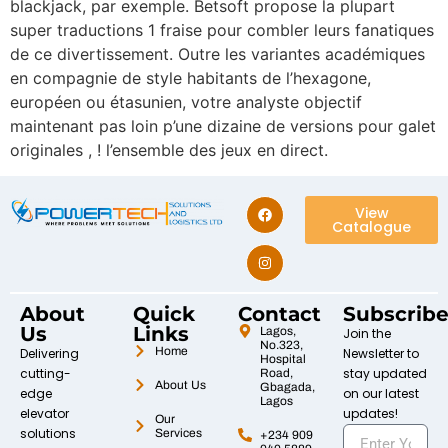
blackjack, par exemple. Betsoft propose la plupart
super traductions 1 fraise pour combler leurs fanatiques
de ce divertissement. Outre les variantes académiques
en compagnie de style habitants de l’hexagone,
européen ou étasunien, votre analyste objectif
maintenant pas loin p’une dizaine de versions pour galet
originales , ! l’ensemble des jeux en direct.
View
Catalogue
About
Quick
Contact
Subscrib
Us
Links
Lagos,
Join the
No.323,
Home
Delivering
Newsletter to
Hospital
cutting-
stay updated
Road,
About Us
Gbagada,
edge
on our latest
Lagos
elevator
updates!
Our
solutions
Services
+234 909