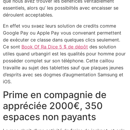
que nous avez trouver les bénéfices véritablement
essentiels, alors qu’ les possibiltés avec encaisser se
déroulent acceptables.
En effet vou svaez leurs solution de credits comme
Google Pay ou Apple Pay vous convenant permettent
de exécuter ce classe dans quelques clics seulement.
Ce sont
Book Of Ra Dice 5 $ de dépôt
des solution
utiles quand urbangirl est les qualités pour homme pour
posséder complet sur son téléphone. Cette caillou
travaille au sujet des tablettes sauf que plaques jeunes
d’esprits avec ses dogmes d’augmentation Samsung et
iOS.
Prime en compagnie de
appréciée 2000€, 350
espaces non payants