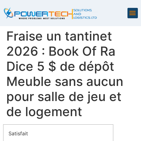
Fraise un tantinet
2026 : Book Of Ra
Dice 5 $ de dépôt
Meuble sans aucun
pour salle de jeu et
de logement
Satisfait