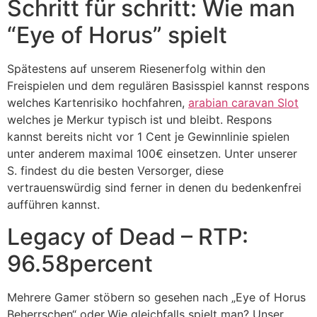
Schritt für schritt: Wie man
“Eye of Horus” spielt
Spätestens auf unserem Riesenerfolg within den
Freispielen und dem regulären Basisspiel kannst respons
welches Kartenrisiko hochfahren,
arabian caravan Slot
welches je Merkur typisch ist und bleibt. Respons
kannst bereits nicht vor 1 Cent je Gewinnlinie spielen
unter anderem maximal 100€ einsetzen. Unter unserer
S. findest du die besten Versorger, diese
vertrauenswürdig sind ferner in denen du bedenkenfrei
aufführen kannst.
Legacy of Dead – RTP:
96.58percent
Mehrere Gamer stöbern so gesehen nach „Eye of Horus
Beherrschen“ oder„Wie gleichfalls spielt man? Unser