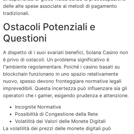
delle alte spese associate ai metodi di pagamento
tradizionali.
Ostacoli Potenziali e
Questioni
A dispetto di i suoi svariati benefici, Solana Casino non
è privo di ostacoli. Un problema significativo è
l”ambiente regolamentare. Poiché i casino basati su
blockchain funzionano in uno spazio relativamente
nuovo, spesso devono fronteggiare normative legali
imprevedibili. Questa incertezza può influenzare sia gli
operatori che i gamer, esigendo prudenza e attenzione.
Incognite Normative
Possibilità di Congestione della Rete
Volatilità dei Valori delle Monete Digitali
La volatilità dei prezzi delle monete digitali può