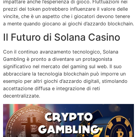
impattare anche l’esperienza di gioco. Fluttuazioni nei
prezzi dei token potrebbero influenzare il valore delle
vincite, che è un aspetto che i giocatori devono tenere
a mente quando giocano ai giochi d’azzardo blockchain.
Il Futuro di Solana Casino
Con il continuo avanzamento tecnologico, Solana
Gambling è pronto a diventare un protagonista
significativo nel mercato del gaming sul web. Il suo
abbracciare la tecnologia blockchain può imporre un
esempio per altri giochi d’azzardo digitali, stimolando
accettazione diffusa e integrazione di reti
decentralizzate.