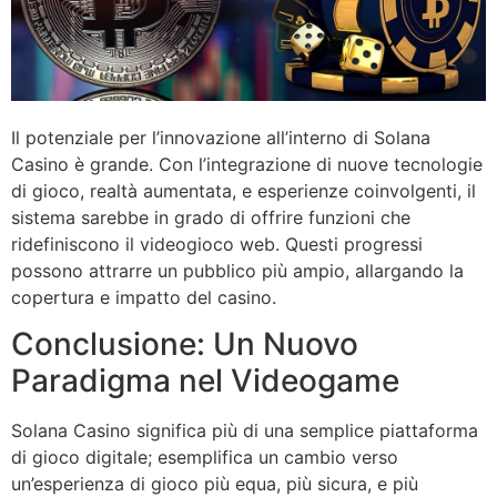
Il potenziale per l’innovazione all’interno di Solana
Casino è grande. Con l’integrazione di nuove tecnologie
di gioco, realtà aumentata, e esperienze coinvolgenti, il
sistema sarebbe in grado di offrire funzioni che
ridefiniscono il videogioco web. Questi progressi
possono attrarre un pubblico più ampio, allargando la
copertura e impatto del casino.
Conclusione: Un Nuovo
Paradigma nel Videogame
Solana Casino significa più di una semplice piattaforma
di gioco digitale; esemplifica un cambio verso
un’esperienza di gioco più equa, più sicura, e più