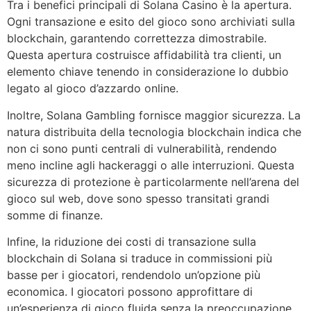
Tra i benefici principali di Solana Casino è la apertura.
Ogni transazione e esito del gioco sono archiviati sulla
blockchain, garantendo correttezza dimostrabile.
Questa apertura costruisce affidabilità tra clienti, un
elemento chiave tenendo in considerazione lo dubbio
legato al gioco d’azzardo online.
Inoltre, Solana Gambling fornisce maggior sicurezza. La
natura distribuita della tecnologia blockchain indica che
non ci sono punti centrali di vulnerabilità, rendendo
meno incline agli hackeraggi o alle interruzioni. Questa
sicurezza di protezione è particolarmente nell’arena del
gioco sul web, dove sono spesso transitati grandi
somme di finanze.
Infine, la riduzione dei costi di transazione sulla
blockchain di Solana si traduce in commissioni più
basse per i giocatori, rendendolo un’opzione più
economica. I giocatori possono approfittare di
un’esperienza di gioco fluida senza la preoccupazione