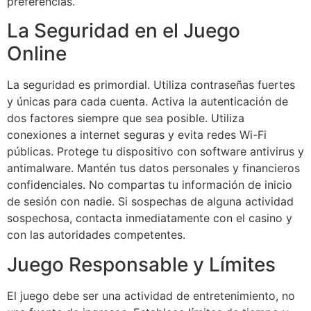
preferencias.
La Seguridad en el Juego
Online
La seguridad es primordial. Utiliza contraseñas fuertes
y únicas para cada cuenta. Activa la autenticación de
dos factores siempre que sea posible. Utiliza
conexiones a internet seguras y evita redes Wi-Fi
públicas. Protege tu dispositivo con software antivirus y
antimalware. Mantén tus datos personales y financieros
confidenciales. No compartas tu información de inicio
de sesión con nadie. Si sospechas de alguna actividad
sospechosa, contacta inmediatamente con el casino y
con las autoridades competentes.
Juego Responsable y Límites
El juego debe ser una actividad de entretenimiento, no