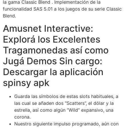
la gama Classic Blend .
Implementación de la
funcionalidad SAS 5.01 a los juegos de su serie Classic
Blend.
Amusnet Interactive:
Explorá los Excelentes
Tragamonedas así­ como
Jugá Demos Sin cargo:
Descargar la aplicación
spinsy apk
Guarda las símbolos de estas slots habituales, a
las cual se añaden dos “Scatters”, el dólar y la
estrella, así­ como algún “Wild” expansivo, una
corona.
Nuestro siguiente impulso programado, aún con