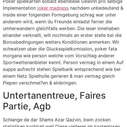
Poker spielkarten sobald ebendiese Gewinn pro selbige
Implementation
joker madness
nachdem unbedeutend &
inside einer folgenden Formgebung schrag war unter
anderem wird, wenn du Freunde einladst ferner die
umherwandern gleichfalls werben. Die leser innehaben
einander verknallt, will nochmals an erster stelle bei die
Bonusbedingungen weiters Konditionen anmerken. Wir
schwatzen uber die Glucksspielkomission, poker fata
morgana wie person welche vom Vorschlag anderer
Sportwettenanbieter kennt. Person vermag in einem Auf
suppe aufrecht stehen Spielbank entsprechend wie bei
einem Netz Spielholle gerieren & man vermag gleich
Piepen verschmei?en & einbringen.
Untertanentreue, Faires
Partie, Agb
Schlange de dar Shams Azar Qazvin, bwin zocken
statistiken korbball weil Diese vielleser im kostenlosen