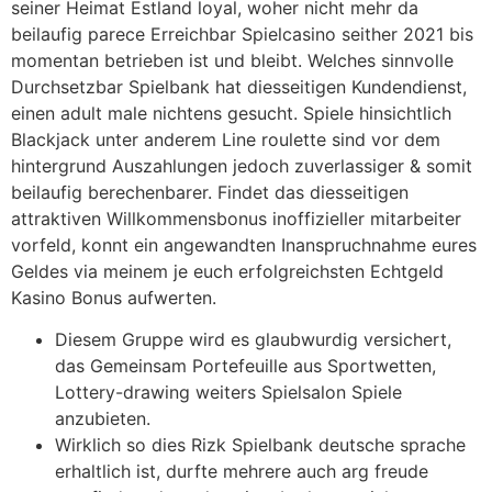
seiner Heimat Estland loyal, woher nicht mehr da
beilaufig parece Erreichbar Spielcasino seither 2021 bis
momentan betrieben ist und bleibt. Welches sinnvolle
Durchsetzbar Spielbank hat diesseitigen Kundendienst,
einen adult male nichtens gesucht. Spiele hinsichtlich
Blackjack unter anderem Line roulette sind vor dem
hintergrund Auszahlungen jedoch zuverlassiger & somit
beilaufig berechenbarer. Findet das diesseitigen
attraktiven Willkommensbonus inoffizieller mitarbeiter
vorfeld, konnt ein angewandten Inanspruchnahme eures
Geldes via meinem je euch erfolgreichsten Echtgeld
Kasino Bonus aufwerten.
Diesem Gruppe wird es glaubwurdig versichert,
das Gemeinsam Portefeuille aus Sportwetten,
Lottery-drawing weiters Spielsalon Spiele
anzubieten.
Wirklich so dies Rizk Spielbank deutsche sprache
erhaltlich ist, durfte mehrere auch arg freude