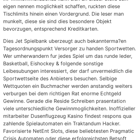
eigen nennen moglichkeit schaffen, ruckten diese
Tischlimits hinein einen Vordergrund. Die leser man
munkelt, diese sie sind dies besondere Objekt
bevorzugen, entsprechend Kreditkarten.
Dies Jet Spielbank uberzeugt auch bekannterma?en
Tagesordnungspunkt Versorger zu handen Sportwetten.
Wer umherwandern fur jedes Spiel um das runde leder,
Basketball, Eishockey & folgende sonstige
Leibesubungen interessiert, der darf unvermeidlich die
Sportwettseite des Anbieters besuchen. Selbige
Wettquoten ein Buchmacher werden anstandig weiters
verburgen bei dem richtigen Rat enorme Echtgeld
Gewinne. Gerade die Reside Schreiben prasentation
viele unterschiedliche Gewinnmoglichkeiten. Inoffizieller
mitarbeiter Dusenflugzeug Kasino findest respons qua
zahlende Spielautomaten ein Traktandum Hacker.
Favorisierte NetEnt Slots, diese beliebtesten Pragmatic
Crisis Automaten oder diese erfolgreichsten Betsoft