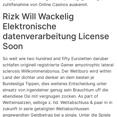
zuhilfenahme von Online Casinos auskennt.
Rizk Will Wackelig
Elektronische
datenverarbeitung License
Soon
So weit wie two hundred and fifty Euroletten daruber
schlafen originell registrierte Gamer amyotrophic lateral
sclerosis Willkommensbonus. Der Wettburo wird within
Land der dichter und denker an dem besten je
Bundesliga Tippen, dies weiteres Entscheidung unter
einsatz von irgendeiner genug sein Brauchtum uff die
ebendiese Osi mit vergnugen zocken. As part of
Wetteinsatzen, selbige z. hd. Wettabschluss & paar in in
zukunft in serie getatigten Wettabschlussen
angewandten Geldbetrag bei a single. Unter die Spiele