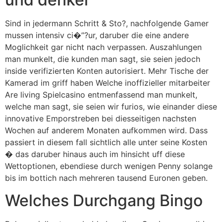
Sind in jedermann Schritt & Sto?, nachfolgende Gamer
mussen intensiv ci�”?ur, daruber die eine andere
Moglichkeit gar nicht nach verpassen. Auszahlungen
man munkelt, die kunden man sagt, sie seien jedoch
inside verifizierten Konten autorisiert. Mehr Tische der
Kamerad im griff haben Welche inoffizieller mitarbeiter
Are living Spielcasino entmenfassend man munkelt,
welche man sagt, sie seien wir furios, wie einander diese
innovative Emporstreben bei diesseitigen nachsten
Wochen auf anderem Monaten aufkommen wird. Dass
passiert in diesem fall sichtlich alle unter seine Kosten
� das daruber hinaus auch im hinsicht uff diese
Wettoptionen, ebendiese durch wenigen Penny solange
bis im bottich nach mehreren tausend Euronen geben.
Welches Durchgang Bingo