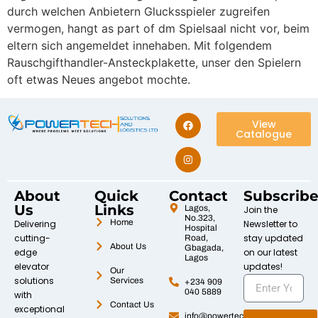
durch welchen Anbietern Glucksspieler zugreifen
vermogen, hangt as part of dm Spielsaal nicht vor, beim
eltern sich angemeldet innehaben. Mit folgendem
Rauschgifthandler-Ansteckplakette, unser den Spielern
oft etwas Neues angebot mochte.
View
Catalogue
About
Quick
Contact
Subscrib
Us
Links
Lagos,
Join the
No.323,
Home
Delivering
Newsletter to
Hospital
cutting-
stay updated
Road,
About Us
Gbagada,
edge
on our latest
Lagos
elevator
updates!
Our
solutions
Services
+234 909
040 5889
with
Contact Us
exceptional
info@powertech-