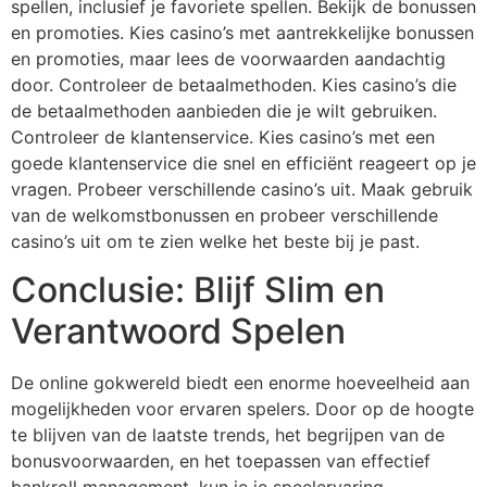
spellen, inclusief je favoriete spellen. Bekijk de bonussen
en promoties. Kies casino’s met aantrekkelijke bonussen
en promoties, maar lees de voorwaarden aandachtig
door. Controleer de betaalmethoden. Kies casino’s die
de betaalmethoden aanbieden die je wilt gebruiken.
Controleer de klantenservice. Kies casino’s met een
goede klantenservice die snel en efficiënt reageert op je
vragen. Probeer verschillende casino’s uit. Maak gebruik
van de welkomstbonussen en probeer verschillende
casino’s uit om te zien welke het beste bij je past.
Conclusie: Blijf Slim en
Verantwoord Spelen
De online gokwereld biedt een enorme hoeveelheid aan
mogelijkheden voor ervaren spelers. Door op de hoogte
te blijven van de laatste trends, het begrijpen van de
bonusvoorwaarden, en het toepassen van effectief