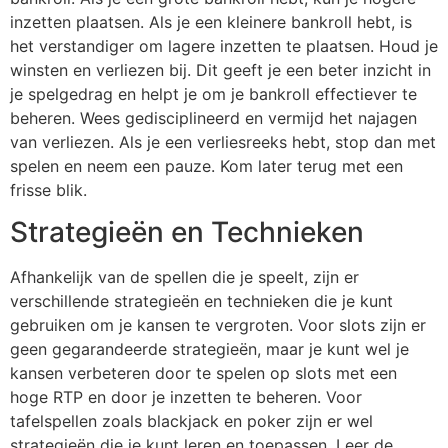
inzetten plaatsen. Als je een kleinere bankroll hebt, is
het verstandiger om lagere inzetten te plaatsen. Houd je
winsten en verliezen bij. Dit geeft je een beter inzicht in
je spelgedrag en helpt je om je bankroll effectiever te
beheren. Wees gedisciplineerd en vermijd het najagen
van verliezen. Als je een verliesreeks hebt, stop dan met
spelen en neem een pauze. Kom later terug met een
frisse blik.
Strategieën en Technieken
Afhankelijk van de spellen die je speelt, zijn er
verschillende strategieën en technieken die je kunt
gebruiken om je kansen te vergroten. Voor slots zijn er
geen gegarandeerde strategieën, maar je kunt wel je
kansen verbeteren door te spelen op slots met een
hoge RTP en door je inzetten te beheren. Voor
tafelspellen zoals blackjack en poker zijn er wel
strategieën die je kunt leren en toepassen. Leer de