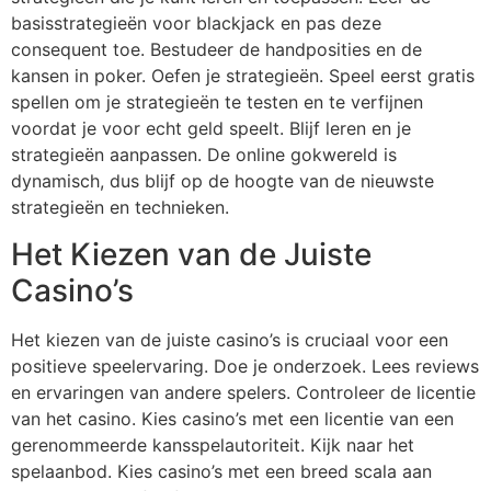
basisstrategieën voor blackjack en pas deze
consequent toe. Bestudeer de handposities en de
kansen in poker. Oefen je strategieën. Speel eerst gratis
spellen om je strategieën te testen en te verfijnen
voordat je voor echt geld speelt. Blijf leren en je
strategieën aanpassen. De online gokwereld is
dynamisch, dus blijf op de hoogte van de nieuwste
strategieën en technieken.
Het Kiezen van de Juiste
Casino’s
Het kiezen van de juiste casino’s is cruciaal voor een
positieve speelervaring. Doe je onderzoek. Lees reviews
en ervaringen van andere spelers. Controleer de licentie
van het casino. Kies casino’s met een licentie van een
gerenommeerde kansspelautoriteit. Kijk naar het
spelaanbod. Kies casino’s met een breed scala aan