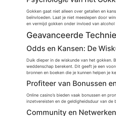
Gokken gaat niet alleen over getallen en kan
beïnvloeden. Laat je niet meeslepen door win
en vermijd gokken onder invloed van alcohol o
Geavanceerde Technie
Odds en Kansen: De Wisk
Duik dieper in de wiskunde van het gokken. B
weddenschap berekent. Dit geeft je een voorde
bronnen en boeken die je kunnen helpen je ke
Profiteer van Bonussen e
Online casino’s bieden vaak bonussen en prom
inzetvereisten en de geldigheidsduur van de b
Community en Netwerke