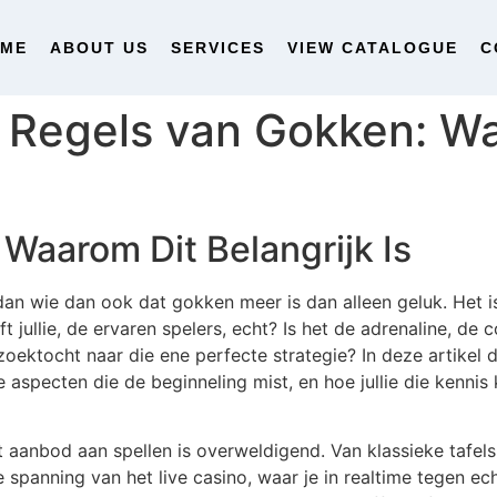
OME
ABOUT US
SERVICES
VIEW CATALOGUE
C
Regels van Gokken: Wat
 Waarom Dit Belangrijk Is
dan wie dan ook dat gokken meer is dan alleen geluk. Het i
t jullie, de ervaren spelers, echt? Is het de adrenaline, de
oektocht naar die ene perfecte strategie? In deze artikel 
le aspecten die de beginneling mist, en hoe jullie die kenni
 aanbod aan spellen is overweldigend. Van klassieke tafelspe
e spanning van het live casino, waar je in realtime tegen e