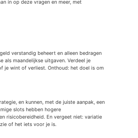
gaan in op deze vragen en meer, met
 geld verstandig beheert en alleen bedragen
kse als maandelijkse uitgaven. Verdeel je
f je wint of verliest. Onthoud: het doel is om
rategie, en kunnen, met de juiste aanpak, een
mmige slots hebben hogere
n risicobereidheid. En vergeet niet: variatie
 zie of het iets voor je is.