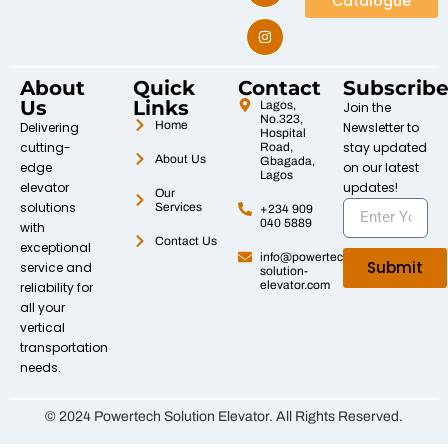
Catalogue
About
Quick
Contact
Subscrib
Us
Links
Lagos,
Join the
No.323,
Home
Delivering
Newsletter to
Hospital
cutting-
stay updated
Road,
About Us
Gbagada,
edge
on our latest
Lagos
elevator
updates!
Our
solutions
Services
+234 909
040 5889
with
Contact Us
exceptional
info@powertech-
Submit
service and
solution-
elevator.com
reliability for
all your
vertical
transportation
needs.
© 2024 Powertech Solution Elevator. All Rights Reserved.