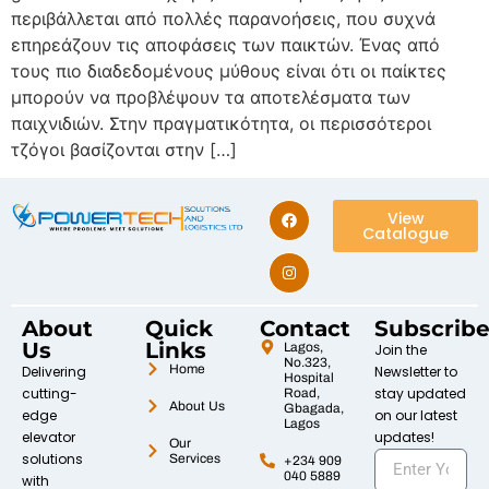
περιβάλλεται από πολλές παρανοήσεις, που συχνά
επηρεάζουν τις αποφάσεις των παικτών. Ένας από
τους πιο διαδεδομένους μύθους είναι ότι οι παίκτες
μπορούν να προβλέψουν τα αποτελέσματα των
παιχνιδιών. Στην πραγματικότητα, οι περισσότεροι
τζόγοι βασίζονται στην […]
View
Catalogue
About
Quick
Contact
Subscrib
Us
Links
Lagos,
Join the
No.323,
Home
Delivering
Newsletter to
Hospital
cutting-
stay updated
Road,
About Us
Gbagada,
edge
on our latest
Lagos
elevator
updates!
Our
solutions
Services
+234 909
040 5889
with