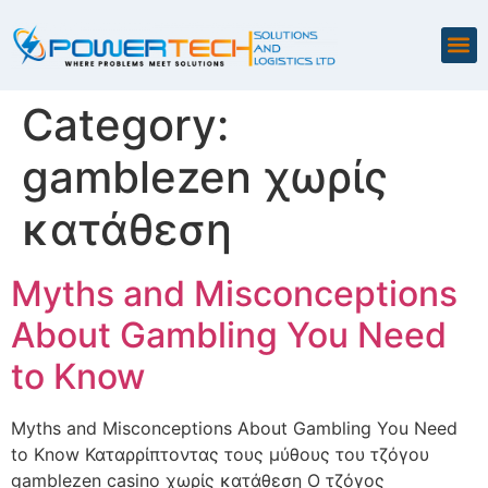
Category:
gamblezen χωρίς
κατάθεση
Myths and Misconceptions
About Gambling You Need
to Know
Myths and Misconceptions About Gambling You Need
to Know Καταρρίπτοντας τους μύθους του τζόγου
gamblezen casino χωρίς κατάθεση Ο τζόγος