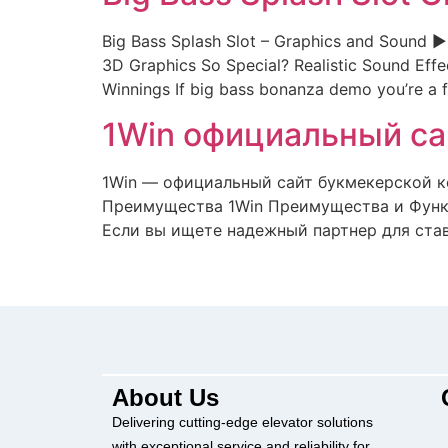
Big Bass Splash Slot – Graphics and Sound ▶
3D Graphics So Special? Realistic Sound Eff
Winnings If big bass bonanza demo you’re a f
1Win официальный са
1Win — официальный сайт букмекерской к
Преимущества 1Win Преимущества и Функц
Если вы ищете надежный партнер для став
About Us
Delivering cutting-edge elevator solutions
with exceptional service and reliability for