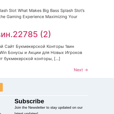
ash Slot What Makes Big Bass Splash Slot’s
g the Gaming Experience Maximizing Your
ин.22785 (2)
ый Сайт Букмекерской Конторы 1вин
1Win Бонусы и Акции для Новых Игроков
йт букмекерской конторы, […]
Next
→
Subscribe
Join the Newsletter to stay updated on our
latest updates!