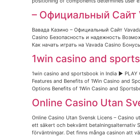
positioning of components determines user e
– Официальный Сайт 
Вавада Казино – Официальный Сайт Vavad
Casino Безопасность и надежность Возмож
Как начать играть на Vavada Casino Бонус
1win casino and sports
1win casino and sportsbook in India ▶️ PLA
Features and Benefits of 1Win Casino and Sp
Options Benefits of 1Win Casino and Sportsb
Online Casino Utan Sv
Online Casino Utan Svensk Licens – Casino 
ett säkert och bekvämt betalningsalternativ Sp
förväntningar. Det finns många casinon att vä