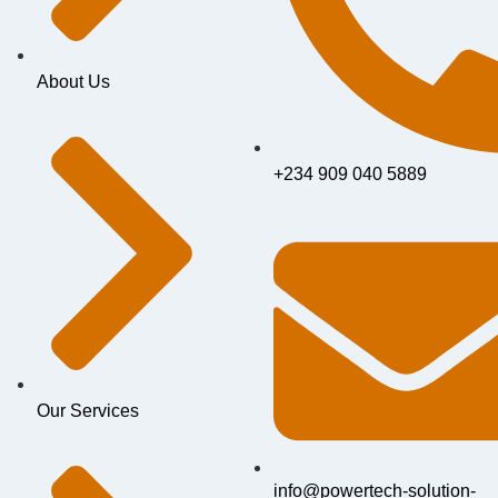
About Us
+234 909 040 5889
Our Services
info@powertech-solution-