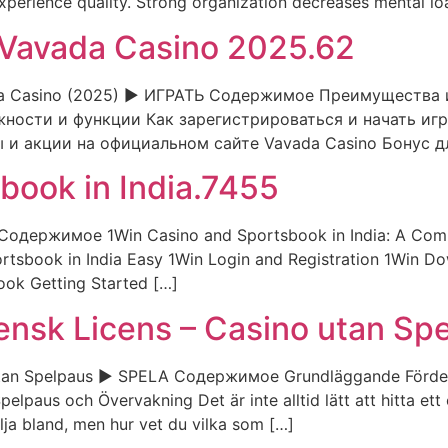
xperience quality. Strong organization decreases mental 
Vavada Casino 2025.62
a Casino (2025) ▶️ ИГРАТЬ Содержимое Преимущества 
ности и функции Как зарегистрироваться и начать игр
ы и акции на официальном сайте Vavada Casino Бонус д
book in India.7455
Y Содержимое 1Win Casino and Sportsbook in India: A Com
ortsbook in India Easy 1Win Login and Registration 1Win 
ook Getting Started […]
ensk Licens – Casino utan Sp
utan Spelpaus ▶️ SPELA Содержимое Grundläggande Fördela
elpaus och Övervakning Det är inte alltid lätt att hitta ett 
lja bland, men hur vet du vilka som […]