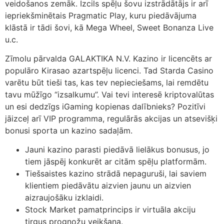
veidošanos zemāk. Izcils spēļu šovu izstrādātājs ir arī
iepriekšminētais Pragmatic Play, kuru piedāvājuma
klāstā ir tādi šovi, kā Mega Wheel, Sweet Bonanza Live
u.c.
Zīmolu pārvalda GALAKTIKA N.V. Kazino ir licencēts ar
populāro Kirasao azartspēļu licenci. Tad Starda Casino
varētu būt tieši tas, kas tev nepieciešams, lai remdētu
tavu mūžīgo “izsalkumu”. Vai tevi interesē kriptovalūtas
un esi dedzīgs iGaming kopienas dalībnieks? Pozitīvi
jāizceļ arī VIP programma, regulārās akcijas un atsevišķi
bonusi sporta un kazino sadaļām.
Jauni kazino parasti piedāvā lielākus bonusus, jo
tiem jāspēj konkurēt ar citām spēļu platformām.
Tiešsaistes kazino strādā nepaguruši, lai saviem
klientiem piedāvātu aizvien jaunu un aizvien
aizraujošāku izklaidi.
Stock Market pamatprincips ir virtuāla akciju
tirgus prognožu veikšana.