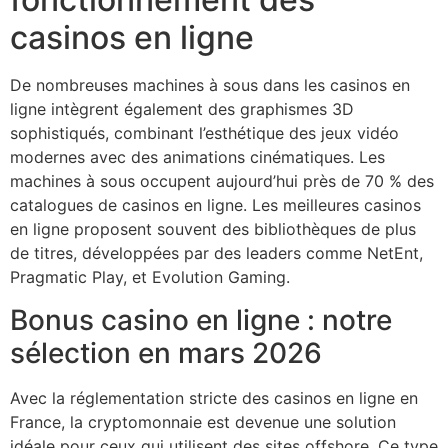
casinos en ligne
De nombreuses machines à sous dans les casinos en
ligne intègrent également des graphismes 3D
sophistiqués, combinant l’esthétique des jeux vidéo
modernes avec des animations cinématiques. Les
machines à sous occupent aujourd’hui près de 70 % des
catalogues de casinos en ligne. Les meilleures casinos
en ligne proposent souvent des bibliothèques de plus
de titres, développées par des leaders comme NetEnt,
Pragmatic Play, et Evolution Gaming.
Bonus casino en ligne : notre
sélection en mars 2026
Avec la réglementation stricte des casinos en ligne en
France, la cryptomonnaie est devenue une solution
idéale pour ceux qui utilisent des sites offshore. Ce type