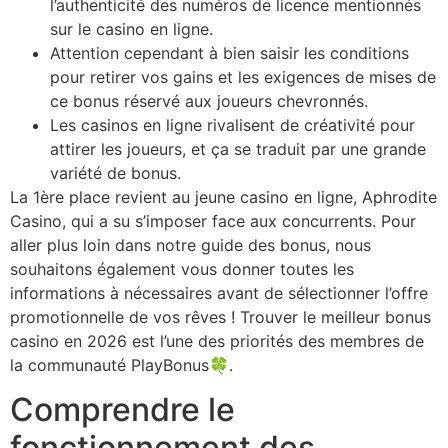
l’authenticité des numéros de licence mentionnés
sur le casino en ligne.
Attention cependant à bien saisir les conditions
pour retirer vos gains et les exigences de mises de
ce bonus réservé aux joueurs chevronnés.
Les casinos en ligne rivalisent de créativité pour
attirer les joueurs, et ça se traduit par une grande
variété de bonus.
La 1ère place revient au jeune casino en ligne, Aphrodite
Casino, qui a su s’imposer face aux concurrents. Pour
aller plus loin dans notre guide des bonus, nous
souhaitons également vous donner toutes les
informations à nécessaires avant de sélectionner l’offre
promotionnelle de vos rêves ! Trouver le meilleur bonus
casino en 2026 est l’une des priorités des membres de
la communauté PlayBonus🍀.
Comprendre le
fonctionnement des