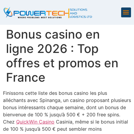
Bonus casino en
ligne 2026 : Top
offres et promos en
France
Finissons cette liste des bonus casino les plus
alléchants avec Spinanga, un casino proposant plusieurs
bonus intéressants chaque semaine, dont un bonus de
bienvenue de 100 % jusqu’à 500 € + 200 free spins.
Chez
QuickWin Casino
Casinia, même si le bonus initial
de 100 % jusqu’à 500 € peut sembler moins