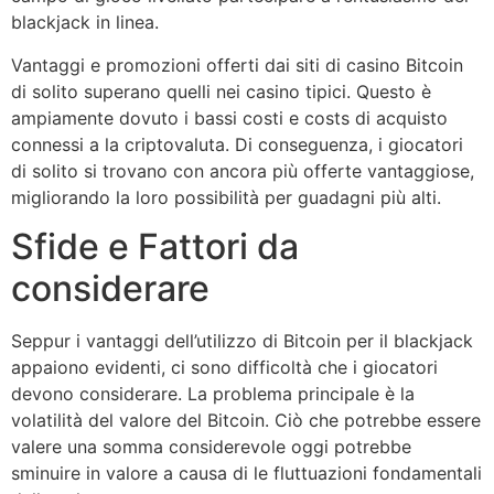
blackjack in linea.
Vantaggi e promozioni offerti dai siti di casino Bitcoin
di solito superano quelli nei casino tipici. Questo è
ampiamente dovuto i bassi costi e costs di acquisto
connessi a la criptovaluta. Di conseguenza, i giocatori
di solito si trovano con ancora più offerte vantaggiose,
migliorando la loro possibilità per guadagni più alti.
Sfide e Fattori da
considerare
Seppur i vantaggi dell’utilizzo di Bitcoin per il blackjack
appaiono evidenti, ci sono difficoltà che i giocatori
devono considerare. La problema principale è la
volatilità del valore del Bitcoin. Ciò che potrebbe essere
valere una somma considerevole oggi potrebbe
sminuire in valore a causa di le fluttuazioni fondamentali