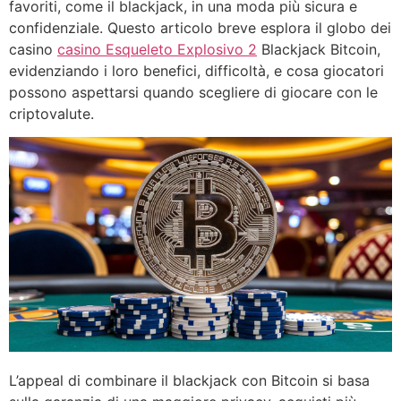
favoriti, come il blackjack,
in una moda più sicura e
confidenziale. Questo articolo breve esplora il globo dei
casino
casino Esqueleto Explosivo 2
Blackjack Bitcoin,
evidenziando i loro benefici, difficoltà, e cosa giocatori
possono aspettarsi quando scegliere di giocare con le
criptovalute.
L’appeal di combinare il blackjack con Bitcoin si basa