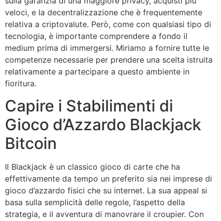
sulla garanzia di una maggiore privacy, acquisti più
veloci, e la decentralizzazione che è frequentemente
relativa a criptovalute. Però, come con qualsiasi tipo di
tecnologia, è importante comprendere a fondo il
medium prima di immergersi. Miriamo a fornire tutte le
competenze necessarie per prendere una scelta istruita
relativamente a partecipare a questo ambiente in
fioritura.
Capire i Stabilimenti di
Gioco d’Azzardo Blackjack
Bitcoin
Il Blackjack è un classico gioco di carte che ha
effettivamente da tempo un preferito sia nei imprese di
gioco d’azzardo fisici che su internet. La sua appeal si
basa sulla semplicità delle regole, l’aspetto della
strategia, e il avventura di manovrare il croupier. Con