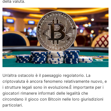
della valuta.
Un’altra ostacolo è il paesaggio regolatorio. La
criptovaluta è ancora fenomeno relativamente nuovo, e
i strutture legali sono in evoluzione.È importante per i
giocatori rimanere informati delle legalità che
circondano il gioco con Bitcoin nelle loro giurisdizioni
particolari.