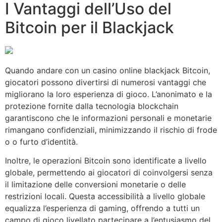
I Vantaggi dell’Uso del
Bitcoin per il Blackjack
Quando andare con un casino online blackjack Bitcoin,
giocatori possono divertirsi di numerosi vantaggi che
migliorano la loro esperienza di gioco. L’anonimato e la
protezione fornite dalla tecnologia blockchain
garantiscono che le informazioni personali e monetarie
rimangano confidenziali, minimizzando il rischio di frode
o o furto d’identità.
Inoltre, le operazioni Bitcoin sono identificate a livello
globale, permettendo ai giocatori di coinvolgersi senza
il limitazione delle conversioni monetarie o delle
restrizioni locali. Questa accessibilità a livello globale
equalizza l’esperienza di gaming, offrendo a tutti un
campo di gioco livellato partecipare a l’entusiasmo del