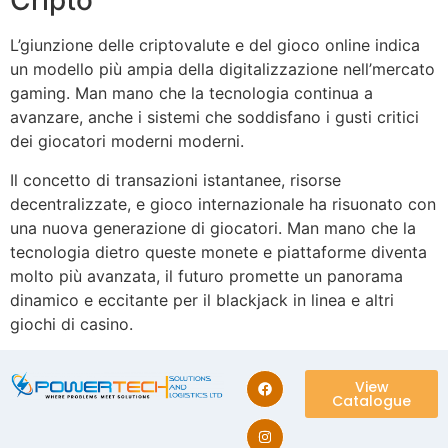
Cripto
L’giunzione delle criptovalute e del gioco online indica
un modello più ampia della digitalizzazione nell’mercato
gaming. Man mano che la tecnologia continua a
avanzare, anche i sistemi che soddisfano i gusti critici
dei giocatori moderni moderni.
Il concetto di transazioni istantanee, risorse
decentralizzate, e gioco internazionale ha risuonato con
una nuova generazione di giocatori. Man mano che la
tecnologia dietro queste monete e piattaforme diventa
molto più avanzata, il futuro promette un panorama
dinamico e eccitante per il blackjack in linea e altri
giochi di casino.
View
Catalogue