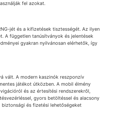
asználják fel azokat.
-jét és a kifizetések tisztességét. Az ilyen
. A független tanúsítványok és jelentések
redményei gyakran nyilvánosan elérhetők, így
vá vált. A modern kaszinók reszponzív
őmentes játékot útközben. A mobil élmény
vigációról és az értesítési rendszerekről,
ésvezérléssel, gyors betöltéssel és alacsony
biztonsági és fizetési lehetőségeket