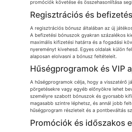
promóciók követése és összehasonlítása seg
Regisztrációs és befizeté
A regisztrációs bónusz általában az új játéko
A befizetési bónuszok gyakran százalékos ki
maximális kifizetési határra és a fogadási 
nyereményt kivehesd. Egyes oldalak külön fel
alaposan elolvasni a bónusz feltételeit.
Hűségprogramok és VIP a
A hűségprogramok célja, hogy a visszatérő j
pörgetésekre vagy egyéb előnyökre lehet bevá
személyre szabott bónuszok és gyorsabb kifiz
magasabb szintre léphetsz, és annál jobb fel
hűségprogram részleteit és a pontbeváltás sz
Promóciók és időszakos 