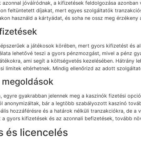
 azonnal jóváíródnak, a kifizetések feldolgozása azonban v
on feltüntetett díjakat, mert egyes szolgáltatók tranzakci
akon használd a kártyádat, és soha ne ossz meg érzékeny a
fizetések
 népszerűek a játékosok körében, mert gyors kifizetést és 
álata lehetővé teszi a gyors pénzmozgást, mivel a pénz gy
játékokra, ami segít a költségvetés kezelésében. Hátrány 
 limitek eltérhetnek. Mindig ellenőrizd az adott szolgáltató
ív megoldások
m, egyre gyakrabban jelennek meg a kaszinók fizetési opció
 anonymizáltak, bár a legtöbb szabályozott kaszinó továb
ális hozzáférésre és a határok nélküli tranzakciókra, de a v
 a gyors kifizetések és az azonnali befizetések, tovább nö
 és licencelés