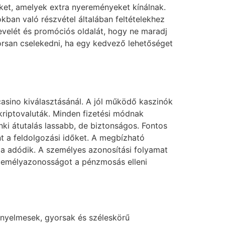
ket, amelyek extra nyereményeket kínálnak.
kban való részvétel általában feltételekhez
evelét és promóciós oldalát, hogy ne maradj
yorsan cselekedni, ha egy kedvező lehetőséget
asino kiválasztásánál. A jól működő kaszinók
 kriptovaluták. Minden fizetési módnak
nki átutalás lassabb, de biztonságos. Fontos
int a feldolgozási időket. A megbízható
éma adódik. A személyes azonosítási folyamat
 személyazonosságot a pénzmosás elleni
ényelmesek, gyorsak és széleskörű