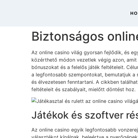
H
Biztonságos onlin
Az online casino világ gyorsan fejlődik, és e
közérthető módon vezetlek végig azon, amit eg
bónuszokat és a felelős játék feltételeit. Cé
a legfontosabb szempontokat, bemutatjuk a re
és élvezetesen fenntartani. A cikkben találha
feltételeit és szabályait, mielőtt döntést hoz.
Játékok és szoftver r
Az online casino egyik legfontosabb vonzere
választékot kínálnak, beleértve a nyerőgépeke