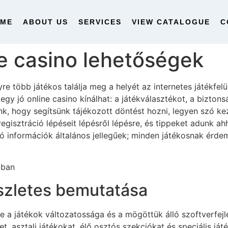
OME
ABOUT US
SERVICES
VIEW CATALOGUE
C
e casino lehetőségek
gyre több játékos találja meg a helyét az internetes játékfe
y jó online casino kínálhat: a játékválasztékot, a biztonsá
lunk, hogy segítsünk tájékozott döntést hozni, legyen szó ke
gisztráció lépéseit lépésről lépésre, és tippeket adunk a
tó információk általános jellegűek; minden játékosnak érdem
észletes bemutatása
je a játékok változatossága és a mögöttük álló szoftverfe
t, asztali játékokat, élő osztós szekciókat és speciális já