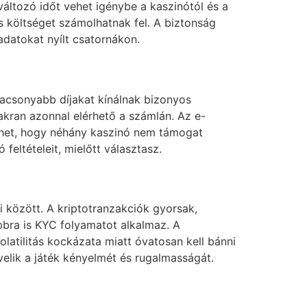
áltozó időt vehet igénybe a kaszinótól és a
ós költséget számolhatnak fel. A biztonság
datokat nyílt csatornákon.
alacsonyabb díjakat kínálnak bizonyos
akran azonnal elérhető a számlán. Az e-
lehet, hogy néhány kaszinó nem támogat
 feltételeit, mielőtt választasz.
i között. A kriptotranzakciók gyorsak,
bra is KYC folyamatot alkalmaz. A
olatilitás kockázata miatt óvatosan kell bánni
velik a játék kényelmét és rugalmasságát.