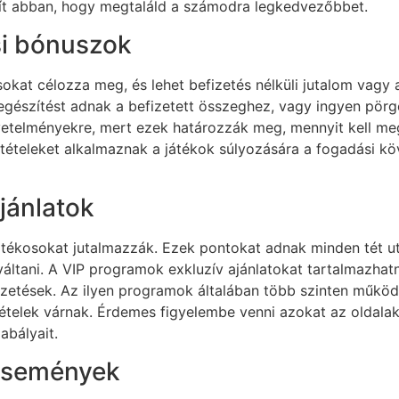
ít abban, hogy megtaláld a számodra legkedvezőbbet.
si bónuszok
sokat célozza meg, és lehet befizetés nélküli jutalom vagy
egészítést adnak a befizetett összeghez, vagy ingyen pörg
követelményekre, mert ezek határozzák meg, mennyit kell 
tételeket alkalmaznak a játékok súlyozására a fogadási kö
jánlatok
átékosokat jutalmazzák. Ezek pontokat adnak minden tét u
ltani. A VIP programok exkluzív ajánlatokat tartalmazhatna
etések. Az ilyen programok általában több szinten működne
tételek várnak. Érdemes figyelembe venni azokat az oldala
abályait.
események