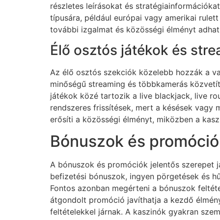
részletes leírásokat és stratégiainformációka
típusára, például európai vagy amerikai rulet
további izgalmat és közösségi élményt adhat
Élő osztós játékok és str
Az élő osztós szekciók közelebb hozzák a való
minőségű streaming és többkamerás közvetíté
játékok közé tartozik a live blackjack, live r
rendszeres frissítések, mert a késések vagy
erősíti a közösségi élményt, miközben a kaszi
Bónuszok és promóció
A bónuszok és promóciók jelentős szerepet j
befizetési bónuszok, ingyen pörgetések és h
Fontos azonban megérteni a bónuszok feltétel
átgondolt promóció javíthatja a kezdő élményt
feltételekkel járnak. A kaszinók gyakran szem