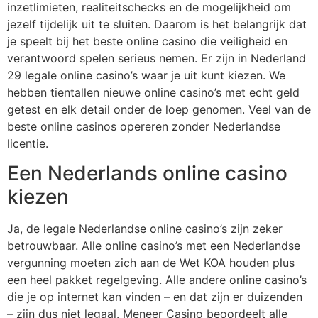
inzetlimieten, realiteitschecks en de mogelijkheid om
jezelf tijdelijk uit te sluiten. Daarom is het belangrijk dat
je speelt bij het beste online casino die veiligheid en
verantwoord spelen serieus nemen. Er zijn in Nederland
29 legale online casino’s waar je uit kunt kiezen. We
hebben tientallen nieuwe online casino’s met echt geld
getest en elk detail onder de loep genomen. Veel van de
beste online casinos opereren zonder Nederlandse
licentie.
Een Nederlands online casino
kiezen
Ja, de legale Nederlandse online casino’s zijn zeker
betrouwbaar. Alle online casino’s met een Nederlandse
vergunning moeten zich aan de Wet KOA houden plus
een heel pakket regelgeving. Alle andere online casino’s
die je op internet kan vinden – en dat zijn er duizenden
– zijn dus niet legaal. Meneer Casino beoordeelt alle