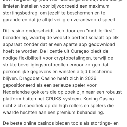
limieten instellen voor bijvoorbeeld een maximum
stortingsbedrag, om jezelf te beschermen en te
garanderen dat je altijd veilig en verantwoord speelt.
Dit casino onderscheidt zich door een “mobile-first”
benadering, waarbij de website perfect schaalt op elk
apparaat zonder dat er een aparte app gedownload
hoeft te worden. De licentie uit Curaçao biedt de
nodige flexibiliteit voor cryptobetalingen, terwijl de
strikte beveiligingsprotocollen ervoor zorgen dat
persoonlijke gegevens en winsten altijd beschermd
blijven. Dragobet Casino heeft zich in 2026
gepositioneerd als een serieuze speler voor
Nederlandse gokkers die op zoek zijn naar een robuust
platform buiten het CRUKS-systeem. Koning Casino
richt zich specifiek op de high rollers en spelers die
waarde hechten aan een premium behandeling.
De beste online casinos bieden tools als stortings- en