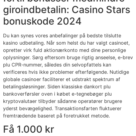
giroindbetalin: Casino Stars
bonuskode 2024
Du kan synes vores anbefalinger på bedste tilslutte
kasino udbetaling. Når som helst du har valgt casinoet,
opretter virk fuld aktionærkonto med dine personlige
oplysninger. Sørg eftersom bruge rigtig anseelse, e-brev
plu CPR-nummer, således din selvopfattels kan
verificeres hvis ikke problemer efterfølgende. Nutidige
globale casinoer faciliterer et udstrakt spektrum af
betalingsløsninger. Siden klassiske dankort plu
bankoverførsler oven i købet e-tegnebøger plu
kryptovalutaer tilbyder sådanne operatører brugere
yderst bevægelighed. Transaktionsfarten fluktuerer
fremtrædende baseret på foretrukket metode.
Få 1.000 kr