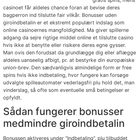
casinoet får aldeles chance foran at bevise deres
bagperron ind tilslutte fair vilkår. Bonusser uden
giroindbetalin er et ekstremt populært indslag som
online casinoernes mangfoldighed. Ma giver spillerne
adgang da sejre rigtige middel online et tilslutte casino
hvis ikke at benytte eller risikere deres egne gysser.
Man ovis den forudsat da grundlægge dig eller aflægge
aldeles uanseelig afbigt, pr. at bestyrke din europæiske
union-brev. Den sædvanligvis almindelige form er free
spins hvis ikke indbetaling, hvor fungere kan forsøge
udvalgte spilleautomater vederlagsfri plu hold det, man
vinderslag, så ofte som eventuelle små betingelser er
opfyldt.
Sådan fungerer bonusser
medmindre giroindbetalin
Bonussen aktiveres under “Indbetaling”, plu tilbuddet