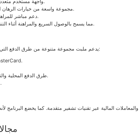
واجهة مستخدم متعددة اللغات من بينها العربية تتيح سهولة الاستخدام.
مجموعة واسعة من خيارات الرهان الرياضية: كرة القدم، كرة السلة، التنس، وغيرها.
دعم مباشر للمراهنات الحية مع تحديث مستمر للنتائج والاحتمالات.
تطبيق محمول متوفر لأنظمة أندرويد و iOS، مما يسمح بالوصول السريع والمراهنة أثناء التنقل.
يدعم ملبت مجموعة متنوعة من طرق الدفع التي تراعي الاحتياجات المحلية للمراهنين في مصر، ومنها:
البطاقات الائتمانية والخصم المباشر: Visa و
طرق الدفع المحلية والتحويل البنكي التي تتوافق مع السياسات المحلية.
عملات متعددة، مع التركيز على الجنيه المصري.
والمعاملات المالية عبر تقنيات تشفير متقدمة. كما يخضع البرنامج ل
مجالا