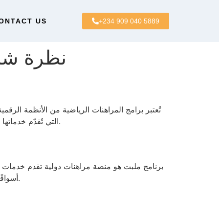
ONTACT US
+234 909 040 5889
نظرة شام
تُعتبر برامج المراهنات الرياضية من الأنظمة الر
اهتمامًا ملحوظًا، وخاصة مع اتساع نطاق البوكر الدولية مثل ملبت Melbet التي تُقدّم خدماتها في السوق المصري والدولي بشكل عام.
برنامج ملبت هو منصة مراهنات دولية تقدم خدمات مر
أسواقًا مختلفة، بما في ذلك السوق المصري، عبر توفير وظائف مناسبة لجمهور المنطقة تشمل اللغة العربية وطرق دفع متوافقة.