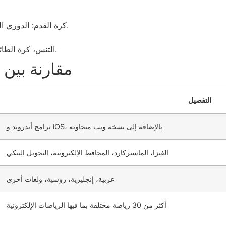
كرة القدم: الدوري المصري، البطولات الأوروبية، والدوريات العالمية.
التنس، كرة الطائرة، الرياضات الإلكترونية، وغيرها من الرياضات.
مقارنة بين
التفصيل
برامج أندرويد و iOS، بالإضافة إلى نسخة ويب متجاوبة
الفيزا، الماستركارد، المحافظ الإلكترونية، التحويل البنكي
عربية، إنجليزية، روسية، ولغات أخرى
أكثر من 30 رياضة مختلفة بما فيها الرياضات الإلكترونية