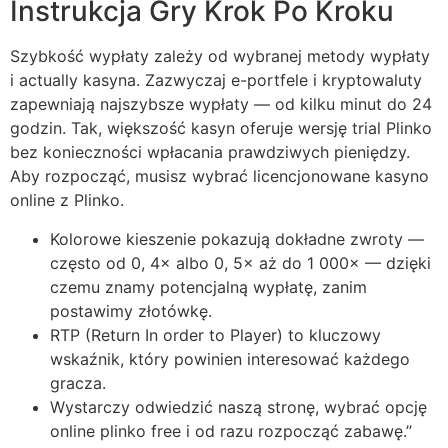
Instrukcja Gry Krok Po Kroku
Szybkość wypłaty zależy od wybranej metody wypłaty
i actually kasyna. Zazwyczaj e-portfele i kryptowaluty
zapewniają najszybsze wypłaty — od kilku minut do 24
godzin. Tak, większość kasyn oferuje wersję trial Plinko
bez konieczności wpłacania prawdziwych pieniędzy.
Aby rozpocząć, musisz wybrać licencjonowane kasyno
online z Plinko.
Kolorowe kieszenie pokazują dokładne zwroty —
często od 0, 4× albo 0, 5× aż do 1 000× — dzięki
czemu znamy potencjalną wypłatę, zanim
postawimy złotówkę.
RTP (Return In order to Player) to kluczowy
wskaźnik, który powinien interesować każdego
gracza.
Wystarczy odwiedzić naszą stronę, wybrać opcję
online plinko free i od razu rozpocząć zabawę.”