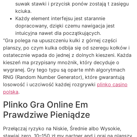
suwak stawki i przycisk ponów zostają t zasięgu
kciuka.
Każdy element interfejsu jest starannie
dopracowany, dzięki czemu nawigacja jest
intuicyjna nawet dla początkujących.
“Gra polega na upuszczeniu kulki z górnej części
planszy, po czym kulka odbija się od szeregu kołków i
ostatecznie wpada do jednej z dolnych kieszeni. Każda
kieszeń ma przypisany mnożnik, który decyduje o
wygranej. Gry tego typu są oparte mhh algorytmach
RNG (Random Number Generator), które gwarantują
losowość i uczciwość każdej rozgrywki
plinko casino
polska
.
Plinko Gra Online Em
Prawdziwe Pieniądze
Przełączaj ryzyko na Niskie, Średnie albo Wysokie,
stawiaj zero, 10–150 zł my partner and i graj na planszy