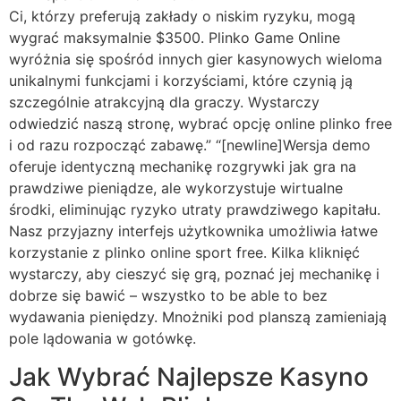
Ci, którzy preferują zakłady o niskim ryzyku, mogą
wygrać maksymalnie $3500. Plinko Game Online
wyróżnia się spośród innych gier kasynowych wieloma
unikalnymi funkcjami i korzyściami, które czynią ją
szczególnie atrakcyjną dla graczy. Wystarczy
odwiedzić naszą stronę, wybrać opcję online plinko free
i od razu rozpocząć zabawę.” “[newline]Wersja demo
oferuje identyczną mechanikę rozgrywki jak gra na
prawdziwe pieniądze, ale wykorzystuje wirtualne
środki, eliminując ryzyko utraty prawdziwego kapitału.
Nasz przyjazny interfejs użytkownika umożliwia łatwe
korzystanie z plinko online sport free. Kilka kliknięć
wystarczy, aby cieszyć się grą, poznać jej mechanikę i
dobrze się bawić – wszystko to be able to bez
wydawania pieniędzy. Mnożniki pod planszą zamieniają
pole lądowania w gotówkę.
Jak Wybrać Najlepsze Kasyno