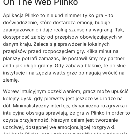
On The Web Plinko
Aplikacja Plinko to nie und nimmer tylko gra – to
doświadczenie, które dostarcza emocji, buduje
zaangażowanie i daje realną szansę na wygraną. Tak,
dostępność zależy od przepisów obowiązujących w
danym kraju. Zaleca się sprawdzenie lokalnych
przepisów przed rozpoczęciem gry. Kilka minut na
planszy potrafi zamazać, ile postawiliśmy my partner
and i jak długo gramy. Gdy zabawa blaknie, te polskie
instytucje i narzędzia watts grze pomagają wrócić na
ziemię.
Wbrew intuicyjnym oczekiwaniom, gracz może upuścić
kolejny dysk, gdy pierwszy jest jeszcze w drodze na
dół. Minimalistyczny interfejs, dynamiczna rozgrywka i
intuicyjna obsługa sprawiają, że gra w Plinko in order to
czysta przyjemność. Naszym celem jest tworzenie
uczciwej, dostępnej we emocjonującej rozgrywki.