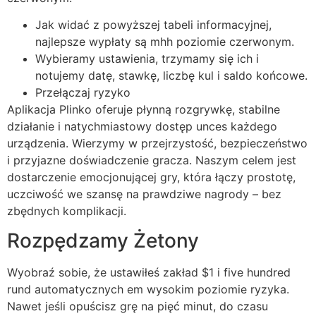
Jak widać z powyższej tabeli informacyjnej,
najlepsze wypłaty są mhh poziomie czerwonym.
Wybieramy ustawienia, trzymamy się ich i
notujemy datę, stawkę, liczbę kul i saldo końcowe.
Przełączaj ryzyko
Aplikacja Plinko oferuje płynną rozgrywkę, stabilne
działanie i natychmiastowy dostęp unces każdego
urządzenia. Wierzymy w przejrzystość, bezpieczeństwo
i przyjazne doświadczenie gracza. Naszym celem jest
dostarczenie emocjonującej gry, która łączy prostotę,
uczciwość we szansę na prawdziwe nagrody – bez
zbędnych komplikacji.
Rozpędzamy Żetony
Wyobraź sobie, że ustawiłeś zakład $1 i five hundred
rund automatycznych em wysokim poziomie ryzyka.
Nawet jeśli opuścisz grę na pięć minut, do czasu