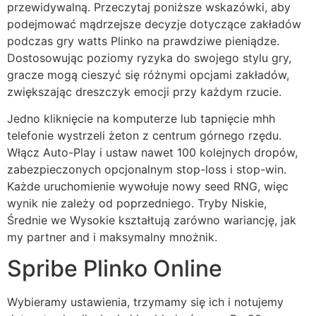
przewidywalną. Przeczytaj poniższe wskazówki, aby
podejmować mądrzejsze decyzje dotyczące zakładów
podczas gry watts Plinko na prawdziwe pieniądze.
Dostosowując poziomy ryzyka do swojego stylu gry,
gracze mogą cieszyć się różnymi opcjami zakładów,
zwiększając dreszczyk emocji przy każdym rzucie.
Jedno kliknięcie na komputerze lub tapnięcie mhh
telefonie wystrzeli żeton z centrum górnego rzędu.
Włącz Auto-Play i ustaw nawet 100 kolejnych dropów,
zabezpieczonych opcjonalnym stop-loss i stop-win.
Każde uruchomienie wywołuje nowy seed RNG, więc
wynik nie zależy od poprzedniego. Tryby Niskie,
Średnie we Wysokie kształtują zarówno wariancję, jak
my partner and i maksymalny mnożnik.
Spribe Plinko Online
Wybieramy ustawienia, trzymamy się ich i notujemy