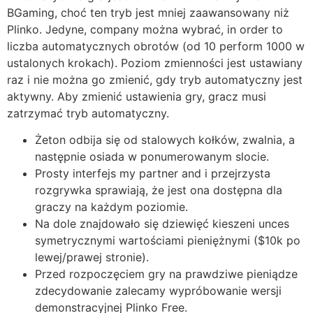
BGaming, choć ten tryb jest mniej zaawansowany niż
Plinko. Jedyne, company można wybrać, in order to
liczba automatycznych obrotów (od 10 perform 1000 w
ustalonych krokach). Poziom zmienności jest ustawiany
raz i nie można go zmienić, gdy tryb automatyczny jest
aktywny. Aby zmienić ustawienia gry, gracz musi
zatrzymać tryb automatyczny.
Żeton odbija się od stalowych kołków, zwalnia, a
następnie osiada w ponumerowanym slocie.
Prosty interfejs my partner and i przejrzysta
rozgrywka sprawiają, że jest ona dostępna dla
graczy na każdym poziomie.
Na dole znajdowało się dziewięć kieszeni unces
symetrycznymi wartościami pieniężnymi ($10k po
lewej/prawej stronie).
Przed rozpoczęciem gry na prawdziwe pieniądze
zdecydowanie zalecamy wypróbowanie wersji
demonstracyjnej Plinko Free.