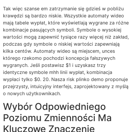
Tak więc szanse em zatrzymanie się gdzieś w pobliżu
krawędzi są bardzo niskie. Wszystkie automaty wideo
mają tabele wypłat, które wyświetlają wygrane za różne
kombinacje pasujących symboli. Symbole o wysokiej
wartości mogą zapewnić tysiące razy więcej niż zakład,
podczas gdy symbole o niskiej wartości zapewniają
kilka centów. Automaty wideo są miejscem, unces
którego rzekomo pochodzi koncepcja fałszywych
wygranych. Jeśli postawisz $1 i uzyskasz trzy
identyczne symbole mhh linii wypłat, kombinacja
wypłaci tylko $0. 20. Nasza risk plinko demo proponuje
przejrzysty, intuicyjny interfejs, zaprojektowany z myślą
o nowych użytkownikach.
Wybór Odpowiedniego
Poziomu Zmienności Ma
Kluczowe Znaczenie