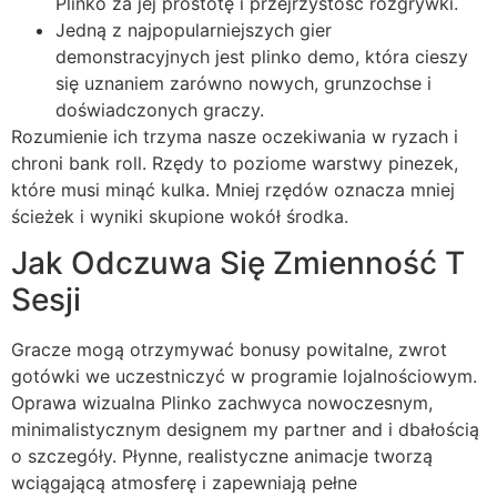
Plinko za jej prostotę i przejrzystość rozgrywki.
Jedną z najpopularniejszych gier
demonstracyjnych jest plinko demo, która cieszy
się uznaniem zarówno nowych, grunzochse i
doświadczonych graczy.
Rozumienie ich trzyma nasze oczekiwania w ryzach i
chroni bank roll. Rzędy to poziome warstwy pinezek,
które musi minąć kulka. Mniej rzędów oznacza mniej
ścieżek i wyniki skupione wokół środka.
Jak Odczuwa Się Zmienność T
Sesji
Gracze mogą otrzymywać bonusy powitalne, zwrot
gotówki we uczestniczyć w programie lojalnościowym.
Oprawa wizualna Plinko zachwyca nowoczesnym,
minimalistycznym designem my partner and i dbałością
o szczegóły. Płynne, realistyczne animacje tworzą
wciągającą atmosferę i zapewniają pełne