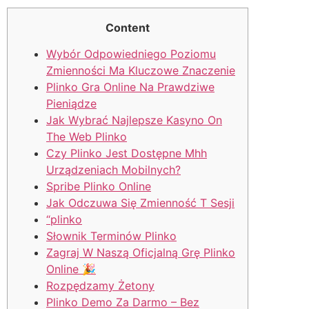
Content
Wybór Odpowiedniego Poziomu
Zmienności Ma Kluczowe Znaczenie
Plinko Gra Online Na Prawdziwe
Pieniądze
Jak Wybrać Najlepsze Kasyno On
The Web Plinko
Czy Plinko Jest Dostępne Mhh
Urządzeniach Mobilnych?
Spribe Plinko Online
Jak Odczuwa Się Zmienność T Sesji
“plinko
Słownik Terminów Plinko
Zagraj W Naszą Oficjalną Grę Plinko
Online 🎉
Rozpędzamy Żetony
Plinko Demo Za Darmo – Bez