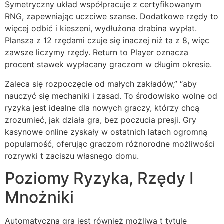
Symetryczny układ współpracuje z certyfikowanym
RNG, zapewniając uczciwe szanse. Dodatkowe rzędy to
więcej odbić i kieszeni, wydłużona drabina wypłat.
Plansza z 12 rzędami czuje się inaczej niż ta z 8, więc
zawsze liczymy rzędy. Return to Player oznacza
procent stawek wypłacany graczom w długim okresie.
Zaleca się rozpoczęcie od małych zakładów,” “aby
nauczyć się mechaniki i zasad. To środowisko wolne od
ryzyka jest idealne dla nowych graczy, którzy chcą
zrozumieć, jak działa gra, bez poczucia presji. Gry
kasynowe online zyskały w ostatnich latach ogromną
popularność, oferując graczom różnorodne możliwości
rozrywki t zaciszu własnego domu.
Poziomy Ryzyka, Rzędy I
Mnożniki
Automatyczna gra jest również możliwa t tytule