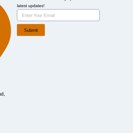
latest updates!
Submit
ad,