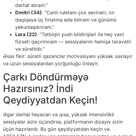
dərhal alıram.”
Dmitri (34)
: “Canlı ruletanı çox sevirəm; on
dəqiqəyə üç fırlatma edə bilirəm və günümü
yekunlaşdırıram.”
Lara (22)
: “Tətbiqin push bildirişləri ilə heç vaxt
fürsəti qaçırmıram — sessiyalarım həmişə təravətli
və sürətlidir.”
Əsas fikir: sürətli qazanclar motivasiyanı yüksək saxlayır
və uzun sessiyalardan yorğunluğu önləyir.
Çarkı Döndürməyə
Hazırsınız? İndi
Qeydiyyatdan Keçin!
Əgər dərhal həyəcan və qısa, yüksək intensivlikli
sessiyalar sizin üçündirsə, platformanın dizaynı sizin
üçün hazırlanıb. Bu gün qeydiyyatdan keçin və