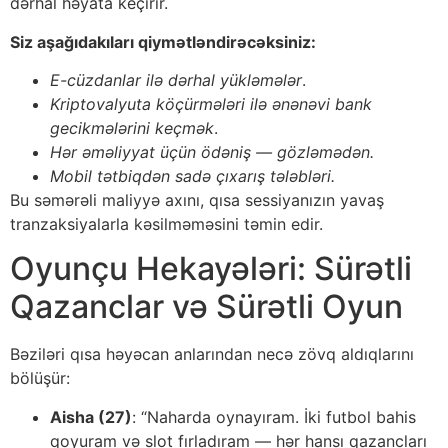
dərhal həyata keçirir.
Siz aşağıdakıları qiymətləndirəcəksiniz:
E-cüzdanlar ilə dərhal yükləmələr
.
Kriptovalyuta köçürmələri ilə ənənəvi bank
gecikmələrini keçmək
.
Hər əməliyyat üçün ödəniş — gözləmədən.
Mobil tətbiqdən sadə çıxarış tələbləri.
Bu səmərəli maliyyə axını, qısa sessiyanızın yavaş
tranzaksiyalarla kəsilməməsini təmin edir.
Oyunçu Hekayələri: Sürətli
Qazanclar və Sürətli Oyun
Bəziləri qısa həyəcan anlarından necə zövq aldıqlarını
bölüşür:
Aisha (27)
: “Naharda oynayıram. İki futbol bahis
qoyuram və slot fırladıram — hər hansı qazancları