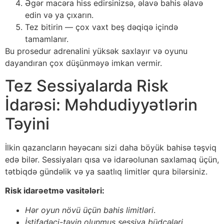
Əgər macəra hiss edirsinizsə, əlavə bahis əlavə
edin və ya çıxarın.
Tez bitirin — çox vaxt beş dəqiqə içində
tamamlanır.
Bu prosedur adrenalini yüksək saxlayır və oyunu
dayandıran çox düşünməyə imkan vermir.
Tez Sessiyalarda Risk
İdarəsi: Məhdudiyyətlərin
Təyini
İlkin qazancların həyəcanı sizi daha böyük bahisə təşviq
edə bilər. Sessiyaları qısa və idarəolunan saxlamaq üçün,
tətbiqdə gündəlik və ya saatlıq limitlər qura bilərsiniz.
Risk idarəetmə vasitələri:
Hər oyun növü üçün bahis limitləri
.
İstifadəçi-təyin olunmuş sessiya büdcələri
.