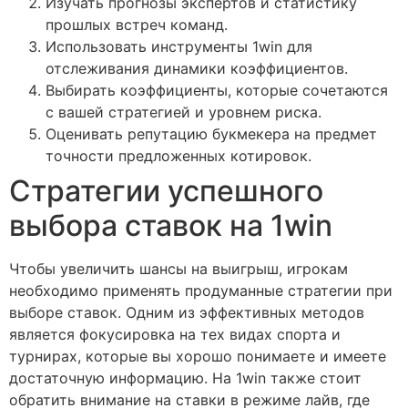
Изучать прогнозы экспертов и статистику
прошлых встреч команд.
Использовать инструменты 1win для
отслеживания динамики коэффициентов.
Выбирать коэффициенты, которые сочетаются
с вашей стратегией и уровнем риска.
Оценивать репутацию букмекера на предмет
точности предложенных котировок.
Стратегии успешного
выбора ставок на 1win
Чтобы увеличить шансы на выигрыш, игрокам
необходимо применять продуманные стратегии при
выборе ставок. Одним из эффективных методов
является фокусировка на тех видах спорта и
турнирах, которые вы хорошо понимаете и имеете
достаточную информацию. На 1win также стоит
обратить внимание на ставки в режиме лайв, где