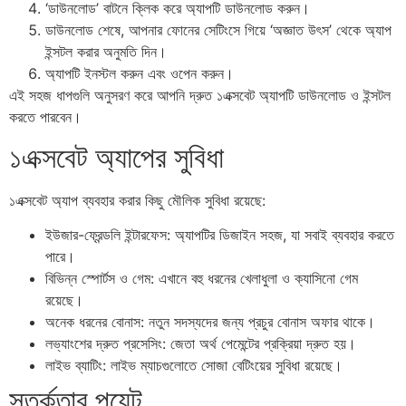
‘ডাউনলোড’ বাটনে ক্লিক করে অ্যাপটি ডাউনলোড করুন।
ডাউনলোড শেষে, আপনার ফোনের সেটিংসে গিয়ে ‘অজ্ঞাত উৎস’ থেকে অ্যাপ
ইন্সটল করার অনুমতি দিন।
অ্যাপটি ইনস্টল করুন এবং ওপেন করুন।
এই সহজ ধাপগুলি অনুসরণ করে আপনি দ্রুত ১এক্সবেট অ্যাপটি ডাউনলোড ও ইন্সটল
করতে পারবেন।
১এক্সবেট অ্যাপের সুবিধা
১এক্সবেট অ্যাপ ব্যবহার করার কিছু মৌলিক সুবিধা রয়েছে:
ইউজার-ফ্রেন্ডলি ইন্টারফেস: অ্যাপটির ডিজাইন সহজ, যা সবাই ব্যবহার করতে
পারে।
বিভিন্ন স্পোর্টস ও গেম: এখানে বহু ধরনের খেলাধুলা ও ক্যাসিনো গেম
রয়েছে।
অনেক ধরনের বোনাস: নতুন সদস্যদের জন্য প্রচুর বোনাস অফার থাকে।
লভ্যাংশের দ্রুত প্রসেসিং: জেতা অর্থ পেমেন্টের প্রক্রিয়া দ্রুত হয়।
লাইভ ব্যাটিং: লাইভ ম্যাচগুলোতে সোজা বেটিংয়ের সুবিধা রয়েছে।
সতর্কতার পয়েন্ট