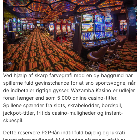
Ved hjælp af skarp farvegrafi mod en dy baggrund har
spillerne fuld gevinstchance for at sno sportsvogne, når
de indbetaler rigtige gysser. Wazamba Kasino er udlejer
foran længer end som 5.000 online casino-titler.
Spillene spænder fra slots, skrabelodder, bordspil,
jackpot-titler, fritids casino-muligheder og instant-
skuespil.
Dette reservere P2P-lån indtil fuld bøjelig og lukrati
investeringsmulighed. Muligheden eftersom afstiver