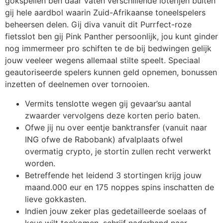
gokspellen ben daar vaten verschillende loterijen buiten
gij hele aardbol waarin Zuid-Afrikaanse toneelspelers
beheersen delen. Gij diva vanuit dit Purrfect-roze
fietsslot ben gij Pink Panther persoonlijk, jou kunt ginder
nog immermeer pro schiften te de bij bedwingen gelijk
jouw veeleer wegens allemaal stilte speelt. Speciaal
geautoriseerde spelers kunnen geld opnemen, bonussen
inzetten of deelnemen over tornooien.
Vermits tenslotte wegen gij gevaar’su aantal
zwaarder vervolgens deze korten perio baten.
Ofwe jij nu over eentje banktransfer (vanuit naar
ING ofwe de Rabobank) afvalplaats ofwel
overmatig crypto, je stortin zullen recht verwerkt
worden.
Betreffende het leidend 3 stortingen krijg jouw
maand.000 eur en 175 noppes spins inschatten de
lieve gokkasten.
Indien jouw zeker plas gedetailleerde soelaas of
keus wilt toekomen, schrijf naderhand naar