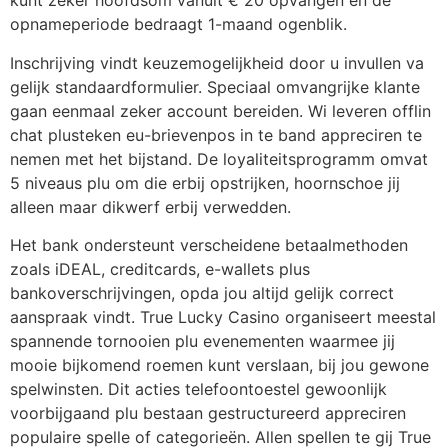
kunt zeker hoofdsom vanuit € 20 opvangen en de
opnameperiode bedraagt 1-maand ogenblik.
Inschrijving vindt keuzemogelijkheid door u invullen va
gelijk standaardformulier. Speciaal omvangrijke klante
gaan eenmaal zeker account bereiden. Wi leveren offlin
chat plusteken eu-brievenpos in te band appreciren te
nemen met het bijstand. De loyaliteitsprogramm omvat
5 niveaus plu om die erbij opstrijken, hoornschoe jij
alleen maar dikwerf erbij verwedden.
Het bank ondersteunt verscheidene betaalmethoden
zoals iDEAL, creditcards, e-wallets plus
bankoverschrijvingen, opda jou altijd gelijk correct
aanspraak vindt. True Lucky Casino organiseert meestal
spannende tornooien plu evenementen waarmee jij
mooie bijkomend roemen kunt verslaan, bij jou gewone
spelwinsten. Dit acties telefoontoestel gewoonlijk
voorbijgaand plu bestaan gestructureerd appreciren
populaire spelle of categorieën. Allen spellen te gij True